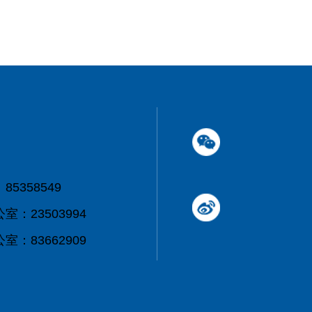
5358549
：23503994
：83662909