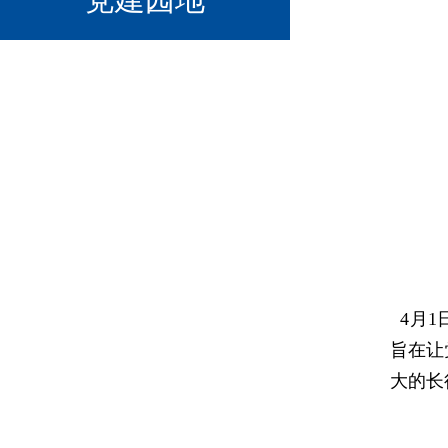
4
月
1
旨在让
大的长