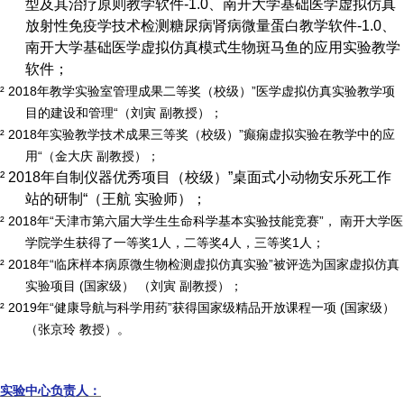
型及其治疗原则教学软件
-1.0
、南开大学基础医学虚拟仿真
放射性免疫学技术检测糖尿病肾病微量蛋白教学软件
-1.0
、
南开大学基础医学虚拟仿真模式生物斑马鱼的应用实验教学
软件；
²
2018
年教学实验室管理成果二等奖（校级）”医学虚拟仿真实验教学项
目的建设和管理“（刘寅 副教授）；
²
2018
年实验教学技术成果三等奖（校级）”癫痫虚拟实验在教学中的应
用“
（金大庆 副教授）；
²
2018
年自制仪器优秀项目（校级）”桌面式小动物安乐死工作
站的研制“（王航 实验师）；
²
2018
年“天津市第六届大学生生命科学基本实验技能竞赛”，
南开大学医
学院学生获得了一等奖
1
人，二等奖
4
人，三等奖
1
人；
²
2018
年“临床样本病原微生物检测虚拟仿真实验
”
被评选为国家虚拟仿真
实验项目
(
国家级） （刘寅 副教授）；
²
2019
年“健康导航与科学用药”获得国家级精品开放课程一项
(
国家级）
（张京玲 教授）。
实验中心负责人：