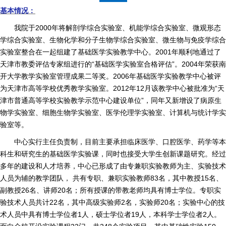
基本情况：
我院于
2000
年将解剖学综合实验室、机能学综合实验室、微观形态
学综合实验室、生物化学和分子生物学综合实验室、微生物与免疫学综合
实验室整合在一起组建了基础医学实验教学中心。
2001
年顺利地通过了
天津市教委评估专家组进行的“基础医学实验室合格评估”。
2004
年荣获南
开大学教学实验室管理成果二等奖。
2006
年基础医学实验教学中心被评
为天津市高等学校优秀教学实验室。
2012
年
12
月该教学中心被批准为“天
津市普通高等学校实验教学示范中心建设单位”，同年又新增设了病原生
物学实验室、细胞生物学实验室、医学伦理学实验室、计算机与统计学实
验室等。
中心实行主任负责制，目前主要承担临床医学、口腔医学、药学等本
科生和研究生的基础医学实验课，同时也接受大学生创新课题研究。经过
多年的建设和人才培养，中心已形成了由专兼职实验教师为主、实验技术
人员为辅的教学团队， 共有专职、兼职实验教师83名，其中教授
15
名、
副教授26名、讲师20名；所有授课的带教老师均具有博士学位。专职实
验技术人员共计
22
名，其中高级实验师
2
名，实验师
20
名；实验中心的技
术人员中具有博士学位者
1
人，硕士学位者
19
人，本科学士学位者
2
人。