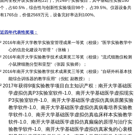
面向全校开设实验课程
22
门，共
248
个实验项目，其中基础性实验
150
个，占
60.5%
，综合性与创新性实验项目
98
个， 占
39.5%
。仪器设备共
有
1765
台，价值
2569
万元，设备完好率达到
100%
。
近四年代表性奖项：
²
2016
年南开大学教学实验室管理成果一等奖（校级）”医学实验教学中
心的信息化建设与管理 “（张楠 ）
²
2016
年南开大学实验教学技术成果奖三等奖（校级）”流式细胞仪检测
小鼠脾细胞分型和亚型“（张园 实验师）；
²
2016
年南开大学实验教学技术成果奖三等奖（校级）”自研外科基本技
能综合训练器的教学应用“（倪虹 副教授）；
²
2017
年获得
9
项实验教学项目自主知识产权：南开大学基础医
学虚拟仿真
P3
实验室软件
-1.0
、南开大学基础医学虚拟现实
P3
实验室软件
-1.0
、南开大学基础医学虚拟仿真病原菌实验
教学软件
-1.0
、南开大学基础医学虚拟仿真病毒培养实验教
学软件
-1.0
、南开大学基础医学虚拟仿真临床样本实验教学
软件
-1.0
、南开大学基础医学虚拟仿真癫痫的原理与治疗实
验教学软件
-1.0
、南开大学基础医学虚拟仿真家兔的心衰模