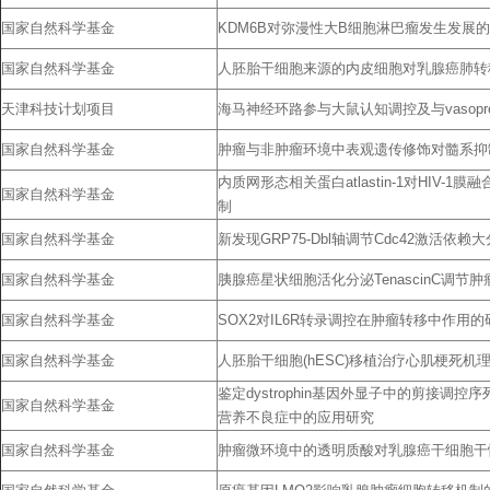
国家自然科学基金
KDM6B对弥漫性大B细胞淋巴瘤发生发展
国家自然科学基金
人胚胎干细胞来源的内皮细胞对乳腺癌肺转
天津科技计划项目
海马神经环路参与大鼠认知调控及与vasopre
国家自然科学基金
肿瘤与非肿瘤环境中表观遗传修饰对髓系抑
内质网形态相关蛋白atlastin-1对HIV-
国家自然科学基金
制
国家自然科学基金
新发现GRP75-Dbl轴调节Cdc42激活依
国家自然科学基金
胰腺癌星状细胞活化分泌TenascinC调节
国家自然科学基金
SOX2对IL6R转录调控在肿瘤转移中作用的
国家自然科学基金
人胚胎干细胞(hESC)移植治疗心肌梗死
鉴定dystrophin基因外显子中的剪接调控序
国家自然科学基金
营养不良症中的应用研究
国家自然科学基金
肿瘤微环境中的透明质酸对乳腺癌干细胞干