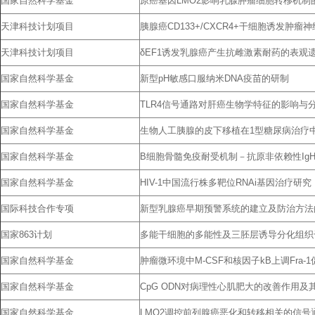
国家自然科学基金
原癌基因LMO2影响乳腺肿瘤细胞转移机制
天津科技计划项目
胰腺癌CD133+/CXCR4+干细胞诱发肿瘤
天津科技计划项目
δEF1诱发乳腺癌产生抗雌激素耐药的表观
国家自然科学基金
新型pH敏感口服纳米DNA疫苗的研制
国家自然科学基金
TLR4信号通路对肝癌生物学特征的影响与
国家自然科学基金
生物人工胰腺的皮下移植在1型糖尿病治疗
国家自然科学基金
B细胞骨髓免疫耐受机制－抗原非依赖性IgH和I
国家自然科学基金
HIV-1中国流行株多靶位RNAi基因治疗研究
国际科技合作专项
新型乳腺癌早期预警系统的建立及防治方法
国家863计划
多能干细胞的多能性及三胚层诱导分化组织
国家自然科学基金
肿瘤微环境中M-CSF和核因子kB上调Fra-
国家自然科学基金
CpG ODN对病理性心肌肥大的改善作用及
国家自然科学基金
LMO2调控前列腺癌恶化和转移相关的信号