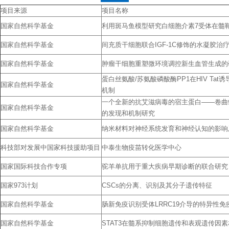
项目来源
项目名称
国家自然科学基金
利用斑马鱼模型研究白细胞介素7受体在髓
国家自然科学基金
间充质干细胞联合IGF-1C修饰的水凝胶
国家自然科学基金
肿瘤干细胞重塑微环境调控新生血管生成的
蛋白丝氨酸/苏氨酸磷酸酶PP1在HIV Ta
国家自然科学基金
机制
一个全新的抗艾滋病毒的宿主蛋白——卷曲螺
国家自然科学基金
的发现和机制研究
国家自然科学基金
纳米材料对神经系统发育和神经认知的影响
科技部对发展中国家科技援助项目
中泰生物疫苗转化医学中心
国家国际科技合作专项
驼羊单抗用于重大疾病早期诊断的联合研究
国家973计划
CSCs的分离、识别及其分子遗传特征
国家自然科学基金
肠新免疫识别受体LRRC19介导的特异性
国家自然科学基金
STAT3在髓系抑制细胞遗传和表观遗传因