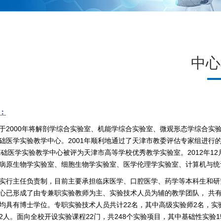
中心
：
于
2000
年将解剖学综合实验室、机能学综合实验室、微观形态学综合实
础医学实验教学中心。
2001
年顺利地通过了天津市教委评估专家组进行的
基础医学实验教学中心被评为天津市高等学校优秀教学实验室。
2012
年
12
病原生物学实验室、细胞生物学实验室、医学伦理学实验室、计算机与统
实行主任负责制，目前主要承担临床医学、口腔医学、药学等本科生和研
心已形成了由专兼职实验教师为主、实验技术人员为辅的教学团队， 共有
均具有博士学位。专职实验技术人员共计
22
名，其中高级实验师
2
名，实
2
人。面向全校开设实验课程
22
门，共
248
个实验项目，其中基础性实验
1