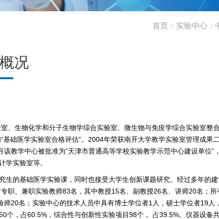
首页
实验中心
概况
验室、生物化学和分子生物学综合实验室、微生物与免疫学综合实验室整
“基础医学实验室合格评估”。
2004
年荣获南开大学教学实验室管理成果
月该教学中心被批准为“天津市普通高等学校实验教学示范中心建设单位”
计学实验室等。
究生的基础医学实验课，同时也接受大学生创新课题研究。经过多年的建
专职、兼职实验教师83名，其中教授
15
名、副教授26名、讲师20名；
验师
20
名；实验中心的技术人员中具有博士学位者
1
人，硕士学位者
19
人
50
个，占
60.5%
，综合性与创新性实验项目
98
个， 占
39.5%
。仪器设备