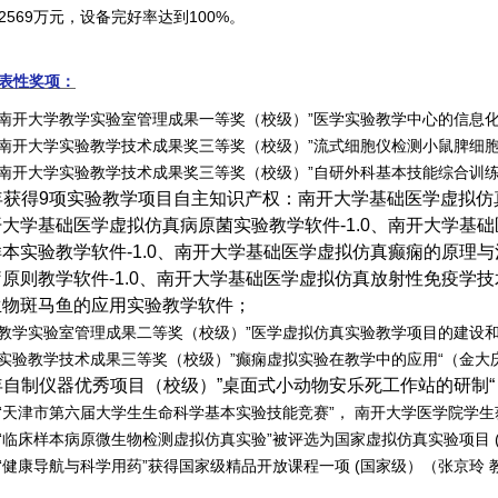
2569
万元，设备完好率达到
100%
。
表性奖项：
南开大学教学实验室管理成果一等奖（校级）”医学实验教学中心的信息化建
南开大学实验教学技术成果奖三等奖（校级）”流式细胞仪检测小鼠脾细胞
南开大学实验教学技术成果奖三等奖（校级）”自研外科基本技能综合训练
年获得
9
项实验教学项目自主知识产权：南开大学基础医学虚拟仿
开大学基础医学虚拟仿真病原菌实验教学软件
-1.0
、南开大学基础
样本实验教学软件
-1.0
、南开大学基础医学虚拟仿真癫痫的原理与
疗原则教学软件
-1.0
、南开大学基础医学虚拟仿真放射性免疫学技
生物斑马鱼的应用实验教学软件；
教学实验室管理成果二等奖（校级）”医学虚拟仿真实验教学项目的建设和
实验教学技术成果三等奖（校级）”癫痫虚拟实验在教学中的应用“
（金大
年自制仪器优秀项目（校级）”桌面式小动物安乐死工作站的研制“
“天津市第六届大学生生命科学基本实验技能竞赛”，
南开大学医学院学生
“临床样本病原微生物检测虚拟仿真实验
”
被评选为国家虚拟仿真实验项目
“健康导航与科学用药”获得国家级精品开放课程一项
(
国家级）（张京玲 