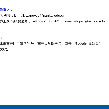
负责人：
悦 教授，
E-mail: wangyue@nankai.edu.cn
乔玉欢 高级实验师，
Tel:022-23506562
，
E-mail: yhqiao@nankai.edu.c
：
津市南开区卫津路
94
号，南开大学医学院（南开大学校园内思源堂）
0071