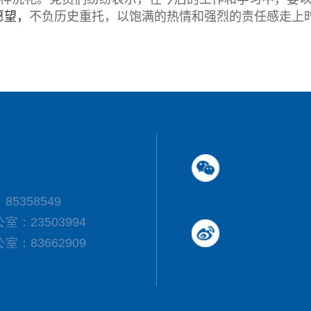
愿望，
不负历史重托，以饱满的热情和强烈的责任感走上
5358549
：23503994
：83662909