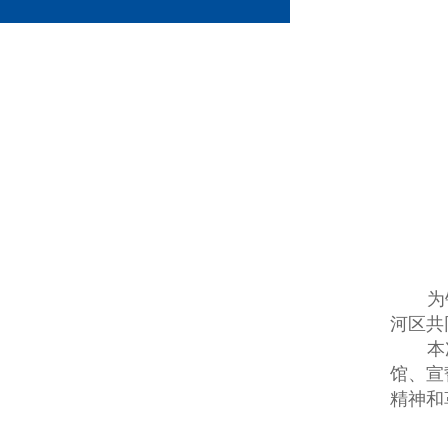
为
河区共
本
馆、宣
精神和