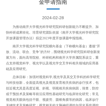
金申请指南
2024-02-28
为推动南开大学视光科学研究院科研创新能力不断提升、加
快科研成果转化、培育研究团队依据《南开大学视光科学研究院
开放课题管理办法》拟定2023
年度开放课题申报指南。
南开大学视光科学研究院横向基金（下称横向基金）遵循
“
开
放、流动、联合、竞争
”
的方针，围绕视光科学研究院科研创新发
展方向，面向高等院校、科研机构和南开大学所属院系设立，重
点支持
视觉科学、
视光学以及视光学交叉学科相关领域的应用基
础
及应用
研究。
总体目标：加强对
视觉科学
,
视光学及其交叉学科
的科学研究
与科技创新，全面提高视光
及视觉发育
相关
疾病的
诊疗技术，包
括近视
尤其是高度近视
、
斜视、
弱视
相关疾病病因，
筛查
，防控
或
干预技术及策略
等
前沿
应用性
基础研究
与临床转化研究；
常见
视觉相关眼病包括干眼、视疲劳、圆锥角膜等的
病因，
临床诊疗
关键技术及策略研究
；视觉相关的大脑神经调控与屈光系统调控