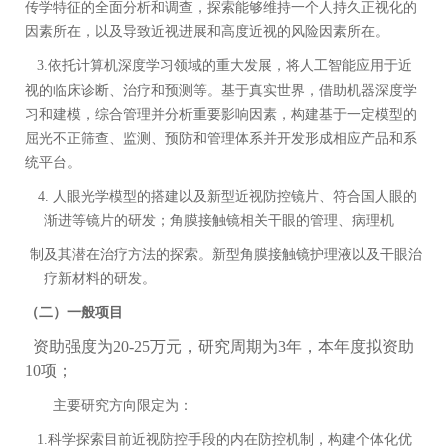
传学特征的全面分析和调查，探索能够维持一个人持久正视化的
因素所在，以及导致近视进展和高度近视的风险因素所在。
3.
依托计算机深度学习领域的重大发展，将人工智能应用于近
视的临床诊断、治疗和预测等。基于真实世界，
借助
机器深度学
习和
建模
，综合管理并分析重要影响因素，构建基于一定模型的
屈光不正筛查、监测、预防和管理体系并开发形成相应产品和系
统平台
。
4.
人眼光学模型的搭建以及
新型
近视防控镜片
、
符合国人眼的
渐进等镜片的研发
；角膜
接触镜相关干眼的管理、病理机
制及其潜在治疗方法的探索
。
新型
角膜
接触镜护理液以及干眼治
疗新材料的研发。
（二）
一般项目
资助强度为
20-25
万元，研究周期
为
3
年，本年度拟资助
10
项；
主要研究方向限定为：
1.
科学探索目前近视防控手段的内在防控机制，构建个体化优