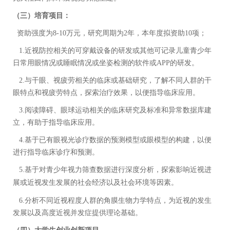
（三）培育项目：
资助强度为
8-10
万元，研究周期为2
年，本年度拟资助
10
项；
1.
近视防控相关的可穿戴设备的研发或其他可记录儿童青少年
日常用眼情况或睡眠情况或坐姿检测的软件或
APP
的研发。
2.
与干眼、视疲劳相关的临床或基础研究，了解不同人群的干
眼特点和视疲劳特点，探索治疗效果，以便指导临床应用。
3.
阅读障碍、眼球运动相关的临床研究及标准和异常数据库建
立，有助于指导临床应用。
4.
基于已有眼视光诊疗数据的
预测
模型
或眼模型
的构建，以便
进行指导临床诊疗和预测。
5.
基于
对
青少年视力筛查数据进行深度分析，探索影响近视
进
展或近视发生发展的社会经济以及社会环境等因素。
6.
分析不同近视程度人群的角膜生物力学特点，为近视的发生
发展以及高度近视并发症提供理论基础。