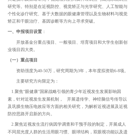
研究
等。
特别是在近视防控、视觉矫正与光学研究、人工智能与
个性化诊疗研究、基于大数据的眼健康管理以及
生物材料与
视觉
矫正和干眼治疗、基因诊断等方向上寻求突破。
一、申报项目设置
：
开放基金分重点项目、一般项目、培育项目和大学生创新创
业项目四大类。
（一）
重点项目
资助强度为
40-
50
万，研究周期为
3
年，本年度拟资助
6-8
项
。
主要研究方向限定为：
1.
聚焦
“
眼健康
”
国家战略引领的青少年近视发生发展
影响
因
素
，
针对近视发生发展机制，
开展遗传学、神经脑信号传导以
及巩膜生物压电效应等方面的相关研究，为解析近视进展及近视
防控思路开启新的方向。
2.
聚焦近视发生流行病因学调查和干预手段的制定，开展成人
不同屈光度人群的生活用眼习惯、眼球结构，双眼视功能以及遗