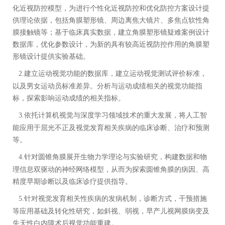
化近视防控模型，为进行个性化近视防控和优化防控方案设计提
供理论依据，包括角膜塑形镜、周边离焦大镜片、多焦点软性角
膜接触镜等；
基于临床
真实数据，建立角膜塑形镜
疑难案例
设计
数据库，优化参数设计，
为
新的具有较高近视防控作用的角膜塑
形镜设计提供实验基础
。
2.
建立
运动视觉功能的数据库，建立运动视觉测试评价标准，
以及男女运动员标准差异。分析与运动成绩相关的视觉功能指
标，探索影响运动成绩的相关指标。
3.
依托计算机视觉与深度学习领域技术的重大发展，将人工智
能应用于
屈光不正及视觉发育相关疾病
的临床诊断、治疗和预测
等。
4.
针对圆锥角膜展开生物力学理论与实验研究，构建数据和物
理信息双驱动的神经网络模型，从而为探索圆锥角膜的病因、高
精度早期诊断以及临床诊疗提供指导。
5.
针对视觉发育相关性疾病
的发病机制
，
诊断方式，干预措施
等应用基础及转化性研究
，
如斜视、弱视，早产儿视网膜病变及
先天性白内障术后视觉功能重建。