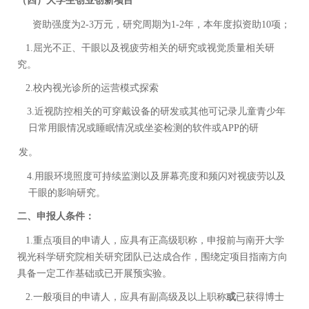
（四）大学生创业创新项目
资助强度为
2-3
万元，研究周期为1
-
2
年，本年度拟资助
10
项；
1.
屈光不正、干眼以及视疲劳相关的研究或视觉质量
相关研
究
。
2.
校内视光诊所的运营模式探索
3.
近视防控相关的可穿戴设备的研发或其他可记录儿童青少年
日常用眼情况或睡眠情况或
坐姿检测的软件或
APP
的研
发。
4.
用眼环境照度可持续监测以及屏幕亮度和频闪对视疲劳以及
干眼的影响研究。
二、申报人条件：
1.
重点项目的申请人，应具有
正
高级职称，申报前与南开大学
视光科学研究院相关研究团队已达成合作，围绕定项目指南方向
具备一定工作基础或已开展预实验。
2.
一般项目的申请人，应具有副高级及以上职称
或
已获得博士