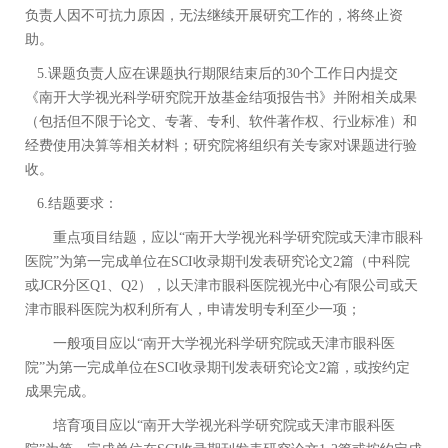
负责人因不可抗力原因，无法继续开展研究工作的，将终止资
助。
5.
课题负责人应在课题执行期限结束后的
30
个工作日内提交
《南开大学视光科学研究院开放基金结项报告书》并附相关成果
（包括但不限于论文、专著、专利、软件著作权、行业标准）和
经费使用决算等相关材料；研究院将组织有关专家对课题进行验
收。
6.
结题要求：
重点项目结题，应以
“
南开大学视光科学研究院或天津市眼科
医院
”
为第一完成单位在
SCI
收录期刊发表研究论文
2
篇（中科院
或
JCR
分区
Q1
、
Q2
），
以天津市眼科医院视光中心有限公司
或天
津市眼科医院
为权利所有人，申请发明专利至少一项；
一般项目应以
“
南开大学视光科学研究院或天津市眼科医
院
”
为第一完成单位在
SCI
收录期刊发表研究论文
2
篇
，
或按约定
成果完成。
培育项目应以
“
南开大学视光科学研究院或天津市眼科医