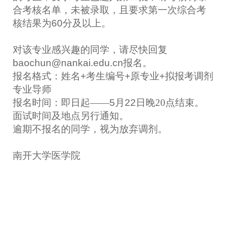
合考核名单，未被录取，且要求第一次综合考
核结果为
60
分及以上。
对该专业感兴趣的同学，请尽快回复
baochun@nankai.edu.cn
报名。
报名格式：姓名
+
考生编号
+
原专业
+
拟报考调剂
专业导师
报名时间：即日起
——
5
月
2
2
日
晚
20
点结束。
面试时间及地点另行通知。
逾期不报名的同学，视为放弃调剂。
南开大学医学院