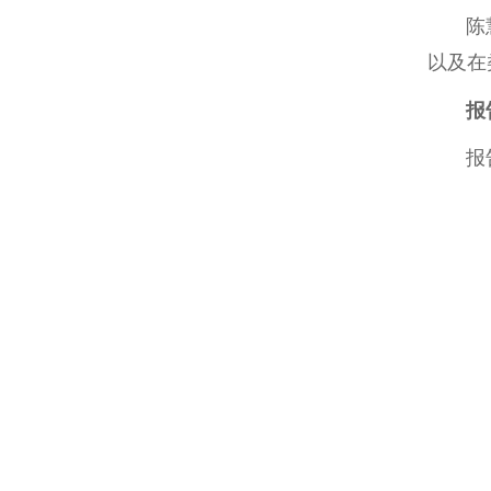
陈
以及在
报
报