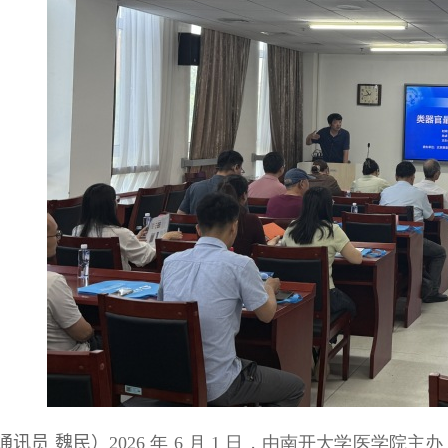
通讯员 魏民）
2026
年
6
月
1
日，由南开大学医学院主办