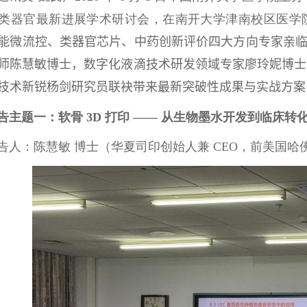
类器官最新进展学术研讨会，在南开大学津南校区医学
能微流控、类器官芯片、中药创新评价四大方向专家亲
师陈慧敏博士
，
数字化液滴技术研发领域专家廖玲妮博士
技术新锐杨剑研究员联袂带来最新突破性成果与实战方案
告主题一：软骨
3D
打印 —— 从生物墨水开发到临床转
告人：陈慧敏 博士（华夏司印创始人兼
CEO
，前美国哈