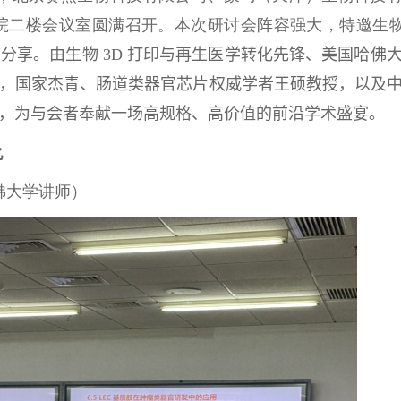
院二楼会议室圆满召开。本次研讨会阵容强大，特邀生
临分享
。
由生物
3D
打印与再生医学转化先锋、美国哈佛
，
国家杰青、肠道类器官芯片权威学者王硕教授
，
以及
，为与会者奉献一场高规格、高价值的前沿学术盛宴。
化
佛大学讲师）