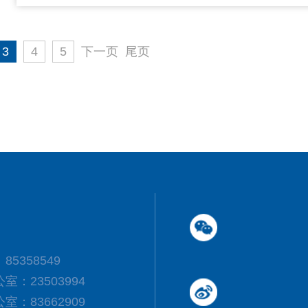
3
4
5
下一页
尾页
5358549
：23503994
：83662909