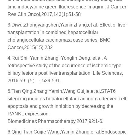
time indocyanine green fluorescence imaging. J Cancer
Res Clin Oncol,2017,143(1):51-58
3.Diwu,Zhongyangshen,Yaminzhang,et al. Effect of liver
transplantation in combined hepatocellular
cholangiocellular carcinoma:a case series. BMC
Cancer,2015(15):232
4.Rui Shi, Yamin Zhang, Yonglin Deng, et al. A
retrospective study of the occurrence of ischemic-type
biliary lesions post liver transplantation. Life Sciences,
2016,59（5）：529-531.
5.Tian Qing,Zhang Yamin,Wang Guijie,et al.STAT6
silencing induces hepatocellular carcinoma-derived cell
apoptosis and growth inhibition by decreasing the
RANKL expression.
Biomedicine&Pharmacotherapy,2017,92:1-6.
6.Qing Tian,Guijie Wang,Yamin Zhang,er al.Endoscopic