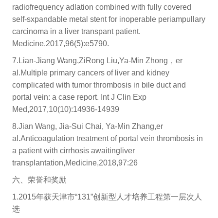
radiofrequency adlation combined with fully covered
self-sxpandable metal stent for inoperable periampullary
carcinoma in a liver transpant patient.
Medicine,2017,96(5):e5790.
7.Lian-Jiang Wang,ZiRong Liu,Ya-Min Zhong，er
al.Multiple primary cancers of liver and kidney
complicated with tumor thrombosis in bile duct and
portal vein: a case report. Int J Clin Exp
Med,2017,10(10):14936-14939
8.Jian Wang, Jia-Sui Chai, Ya-Min Zhang,er
al.Anticoagulation treatment of portal vein thrombosis in
a patient with cirrhosis awaitingliver
transplantation,Medicine,2018,97:26
六、荣誉和奖励
1.2015
年获天津市“131”创新型人才培养工程第一层次人
选