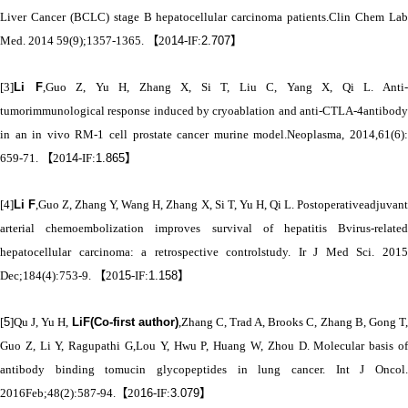
Liver Cancer (BCLC) stage B hepatocellular carcinoma patients.Clin Chem Lab
Med. 2014 59(9);1357-1365.
【
20
14
-IF:
2.707
】
[3]
Li F
,Guo Z, Yu H, Zhang X, Si T, Liu C, Yang X, Qi L. Anti
tumorimmunological response induced by cryoablation and anti-CTLA-4antibody
in an in vivo RM-1 cell prostate cancer murine model.Neoplasma, 2014,61(6):
659-71.
【
20
14
-IF:
1.865
】
[4]
Li F
,Guo Z, Zhang Y, Wang H, Zhang X, Si T, Yu H, Qi L. Postoperativeadjuvan
arterial chemoembolization improves survival of hepatitis Bvirus-related
hepatocellular carcinoma: a retrospective controlstudy. Ir J Med Sci. 2015
Dec;184(4):753-9.
【
20
15
-IF:
1.158
】
[
5
]Qu J, Yu H,
LiF(Co-first author)
,Zhang C, Trad A, Brooks C, Zhang B, Gong T
Guo Z, Li Y, Ragupathi G,Lou Y, Hwu P, Huang W, Zhou D. Molecular basis of
antibody binding tomucin glycopeptides in lung cancer. Int J Oncol.
2016Feb;48(2):587-94.
【
20
16
-IF:
3.079
】