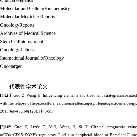
Clinical Genetics
Molecular and CellularBiochemistry
Molecular Medicine Reports
OncologyReports
Archives of Medical Science
Stem CellInternational
Oncology Letters
International Journal ofOncology
Oncotarget
代表性
学术论文
[1]
Li F
,Guo Z, Wang H. Influencing elements and treatment strategiesassociate
with the relapse of hepatocellular carcinoma aftersurgery. Hepatogastroenterology.
2013 Jul-Aug;60(125):1148-55.
[2]
LiF
, Guo Z, Lizée G, YuH, Wang H, Si T. Clinical prognostic value
ofCD4+CD25+FOXP3+regulatory T cells in peripheral blood of BarcelonaClinic