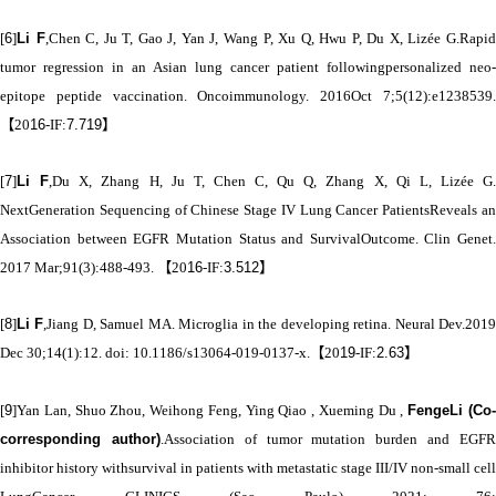
[
6
]
Li F
,Chen C, Ju T, Gao J, Yan J, Wang P, Xu Q, Hwu P, Du X, Lizée G.Rapi
tumor regression in an Asian lung cancer patient followingpersonalized neo-
epitope peptide vaccination. Oncoimmunology. 2016Oct 7;5(12):e1238539.
【
20
16
-IF:
7.719
】
[
7
]
Li F
,Du X, Zhang H, Ju T, Chen C, Qu Q, Zhang X, Qi L, Lizée G.
NextGeneration Sequencing of Chinese Stage IV Lung Cancer PatientsReveals an
Association between EGFR Mutation Status and SurvivalOutcome. Clin Genet.
2017 Mar;91(3):488-493.
【
20
16
-IF:
3.512
】
[
8
]
Li F
,Jiang D, Samuel MA. Microglia in the developing retina. Neural Dev.201
Dec 30;14(1):12. doi: 10.1186/s13064-019-0137-x.
【
20
19
-IF:
2.63
】
[
9
]Yan Lan, Shuo Zhou, Weihong Feng, Ying Qiao , Xueming Du ,
FengeLi (Co
corresponding author)
.Association of tumor mutation burden and EGF
inhibitor history withsurvival in patients with metastatic stage III/IV non-small cell