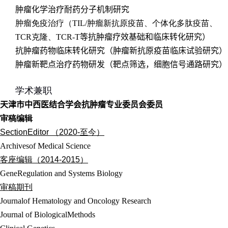
肿瘤化学治疗耐药分子机制研究
肿瘤免疫治疗（
TIL/
肿瘤新抗原疫苗、个体化多肽疫苗、
TCR
克隆、
TCR-T
等
抗肿瘤疗效基础和临床转化研究
）
抗肿瘤药物临床
转化研究（肿瘤
新抗原
疫苗临床试验
研究
）
肿瘤新靶点治疗药物研发（
靶点筛选，
细胞信号通路研究）
学术兼职
天津市中西医结合学会
抗肿瘤专业委员会委员
审稿编辑
SectionEditor
（
2020-
至今）
Archivesof Medical Science
客座编辑（
2014-2015
）
GeneRegulation and Systems Biology
审稿期刊
Journalof Hematology and Oncology Research
Journal of BiologicalMethods