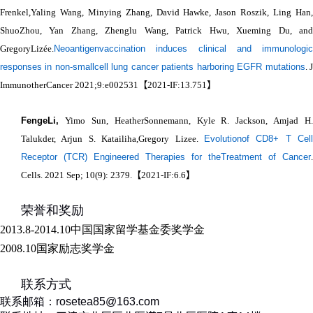
Frenkel,Yaling Wang, Minying Zhang, David Hawke, Jason Roszik, Ling Han,
ShuoZhou, Yan Zhang, Zhenglu Wang, Patrick Hwu, Xueming Du, and
GregoryLizée.
Neoantigenvaccination induces clinical and immunologic
responses in non-smallcell lung cancer patients harboring EGFR mutations
. 
ImmunotherCancer 2021;9:e002531
【
2021-IF:13.751
】
FengeLi,
Yimo Sun, HeatherSonnemann, Kyle R. Jackson, Amjad H.
Talukder, Arjun S. Katailiha,Gregory Lizee.
Evolutionof CD8+ T Cell
Receptor (TCR) Engineered Therapies for theTreatment of Cancer
.
Cells. 2021 Sep; 10(9): 2379.
【
2021-IF:6.6
】
荣誉和奖励
2013.8-2014.10
中国国家留学基金委奖学金
2008.10
国家励志奖学金
联系方式
联系邮箱：
rosetea85@163.com