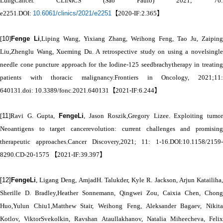
LungCancer. CLINICS (Sao Paulo) 2021; 76:
e2251.DOI:
10.6061/clinics/2021/e2251
【
2020-IF:2.365
】
[
10
]
Fenge Li
,Liping Wang, Yixiang Zhang, Weihong Feng, Tao Ju, Zaiping
Liu,Zhenglu Wang, Xueming Du. A retrospective study on using a novelsingle
needle cone puncture approach for the Iodine-125 seedbrachytherapy in treating
patients with thoracic malignancy.Frontiers in Oncology,
2021;
11:
640131.
doi: 10.3389/fonc.2021.640131
【
2021-IF:6.244
】
[
11
]Ravi G. Gupta,
FengeLi
, Jason Roszik,Gregory Lizee. Exploiting tumor
Neoantigens to target cancerevolution: current challenges and promising
therapeutic approaches.
Cancer Discov
ery,
2021
; 11: 1-16.
DOI:10.1158/2159-
8290.CD-20-1575
【
2021-IF:39.397
】
[12]
FengeLi
, Ligang Deng, AmjadH. Talukder, Kyle R. Jackson, Arjun Katailiha,
Sherille D. Bradley,Heather Sonnemann, Qingwei Zou, Caixia Chen, Chong
Huo,Yulun Chiu1,Matthew Stair, Weihong Feng, Aleksander Bagaev, Nikita
Kotlov, ViktorSvekolkin, Ravshan Ataullakhanov, Natalia Miheecheva, Felix