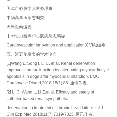
天津市心脏学会常务理事
中华高血压杂志编委
天津医药编委
中华心力衰竭和心肌病杂志编委
Cardiovascular innovation and application(CVIA)编委
五、近五年发表的学术论文
[1]Wang L, Song l, Li C, et al. Renal denervation
improves cardiac function by attenuating myocardiocyte
apoptosis in dogs after myocardial infarction. BMC
Cardiovasc Disord,2018,18(1):86. 通讯作者。
[2] Li C, Wang L, Li Z,et al. Effcacy and safety of
catheter-based renal sympathetic
denervation in treatment of chronic heart failure. Int J
Clin Exp Med 2018;11(7):7319-7325. 通讯作者。