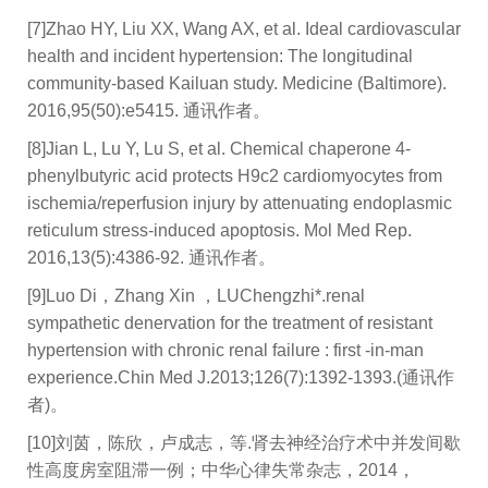
[7]Zhao HY, Liu XX, Wang AX, et al. Ideal cardiovascular
health and incident hypertension: The longitudinal
community-based Kailuan study. Medicine (Baltimore).
2016,95(50):e5415. 通讯作者。
[8]Jian L, Lu Y, Lu S, et al. Chemical chaperone 4-
phenylbutyric acid protects H9c2 cardiomyocytes from
ischemia/reperfusion injury by attenuating endoplasmic
reticulum stress-induced apoptosis. Mol Med Rep.
2016,13(5):4386-92. 通讯作者。
[9]Luo Di，Zhang Xin ，LUChengzhi*.renal
sympathetic denervation for the treatment of resistant
hypertension with chronic renal failure : first -in-man
experience.Chin Med J.2013;126(7):1392-1393.(通讯作
者)。
[10]刘茵，陈欣，卢成志，等.肾去神经治疗术中并发间歇
性高度房室阻滞一例；中华心律失常杂志，2014，