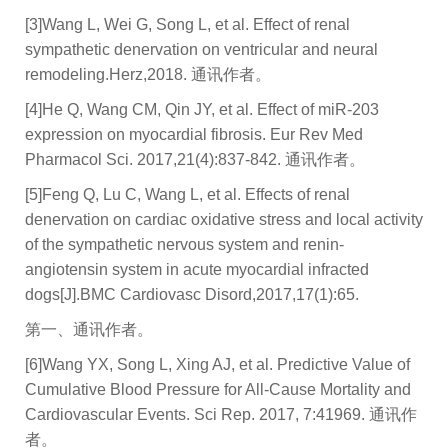
[3]Wang L, Wei G, Song L, et al. Effect of renal
sympathetic denervation on ventricular and neural
remodeling.Herz,2018. 通讯作者。
[4]He Q, Wang CM, Qin JY, et al. Effect of miR-203
expression on myocardial fibrosis. Eur Rev Med
Pharmacol Sci. 2017,21(4):837-842. 通讯作者。
[5]Feng Q, Lu C, Wang L, et al. Effects of renal
denervation on cardiac oxidative stress and local activity
of the sympathetic nervous system and renin-
angiotensin system in acute myocardial infracted
dogs[J].BMC Cardiovasc Disord,2017,17(1):65.
第一、通讯作者。
[6]Wang YX, Song L, Xing AJ, et al. Predictive Value of
Cumulative Blood Pressure for All-Cause Mortality and
Cardiovascular Events. Sci Rep. 2017, 7:41969. 通讯作
者。