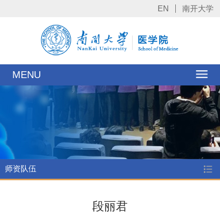
EN
南开大学
MENU
师资队伍
段丽君