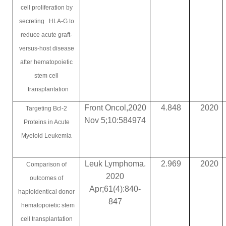
cell proliferation by
secreting HLA-G to
reduce acute graft-
versus-host disease
after hematopoietic
stem cell
transplantation
Front Oncol,2020
4.848
2020
Targeting Bcl-2
Nov 5;10:584974
Proteins in Acute
Myeloid Leukemia
Leuk Lymphoma.
2.969
2020
Comparison of
2020
outcomes of
Apr;61(4):840-
haploidentical donor
847
hematopoietic stem
cell transplantation