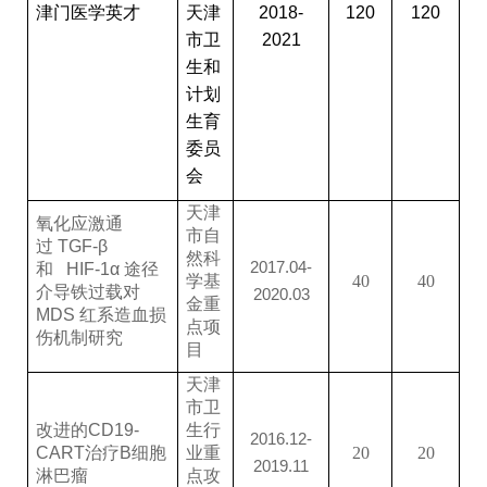
津门医学英才
天津
2018-
120
120
市卫
2021
生和
计划
生育
委员
会
天津
氧化应激通
市自
过
TGF-β
然科
2017.04-
和
HIF-1α
途径
学基
40
40
介导铁过载对
2020.03
金重
MDS
红系造血损
点项
伤
机制研究
目
天津
市卫
改
进的
CD19-
生行
2016.12-
CART
治疗
B
细胞
业重
20
20
2019.11
淋巴瘤
点攻