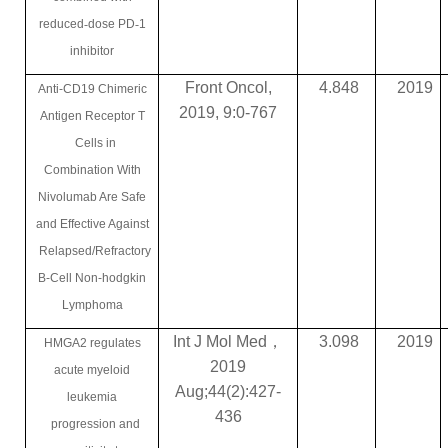
reduced
‑
dose PD
‑
1
inhibitor
Front Oncol,
4.848
2019
Anti-CD19 Chimeric
2019, 9:0-767
Antigen Receptor T
Cells in
Combination With
Nivolumab Are Safe
and Effective Against
Relapsed/Refractory
B-Cell Non-hodgkin
Lymphoma
Int J Mol Med
，
3.098
2019
HMGA2 regulates
2019
acute myeloid
Aug;44(2):427-
leukemia
436
progression and