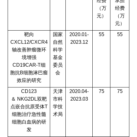
经费
承担
（万
经费
元）
（万
元）
靶向
国家
2020.01-
55
55
CXCL12/CXCR4
自然
2023.12
轴改善肿瘤微环
科学
境增强
基金
CD19CAR-T
细
委员
胞抗
B
细胞淋巴瘤
会
效应的研究
CD123
天津
2020.04-
75
75
＆
NKG2DL
双靶
市科
2023.03
点嵌合抗原受体
T
学技
细胞治疗急性髓
术局
细胞白血病的研
发