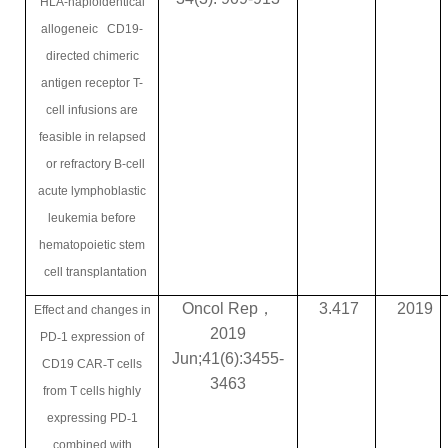
HLA-haploidentical
allogeneic CD19-
directed chimeric
antigen receptor T-
cell infusions are
feasible in relapsed
or refractory B-cell
acute lymphoblastic
leukemia before
hematopoietic stem
cell transplantation
Oncol Rep
，
3.417
2019
Effect and changes in
2019
PD
‑
1 expression of
Jun;41(6):3455-
CD19 CAR
‑
T cells
3463
from T cells highly
expressing PD
‑
1
combined with