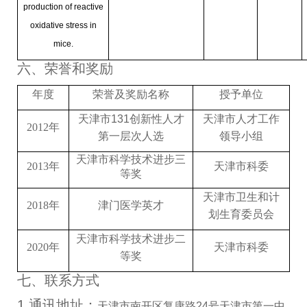
production of reactive
oxidative stress in
mice.
六、荣誉和奖励
年度
荣誉及奖励名称
授予单位
天津市
131
创新性人才
天津市人才工作
2012
年
第一层次人选
领导小组
天津市科学技术进步三
2013
年
天津市科委
等奖
天津市卫生和计
2018
年
津门医学英才
划生育委员会
天津市科学技术进步二
2020
年
天津市科委
等奖
七、联系方式
1.
通讯地址：
天津市南开区复康路
24
号天津市第一中