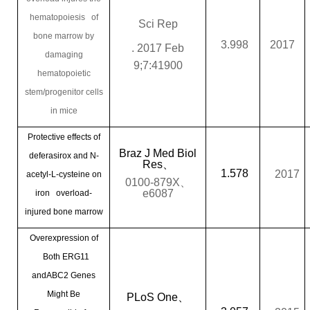
hematopoiesis of
Sci Rep
bone marrow by
3.998
2017
. 2017 Feb
damaging
9;7:41900
hematopoietic
stem/progenitor cells
in mice
Protective effects of
Braz J Med Biol
deferasirox and N-
Res
、
1.578
2017
acetyl-L-cysteine on
0100-879X
、
e6087
iron overload-
injured bone marrow
Overexpression of
Both ERG11
andABC2 Genes
Might Be
PLoS One
、