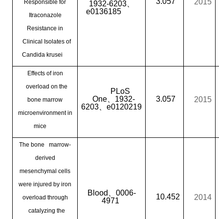
3.057
2015
Responsible for
1932-6203
、
e0136185
Itraconazole
Resistance in
Clinical Isolates of
Candida krusei
Effects of iron
overload on the
PLoS
One
、
1932-
3.057
2015
bone marrow
6203
、
e0120219
microenvironment in
mice
The bone marrow-
derived
mesenchymal cells
were injured by iron
Blood
、
0006-
10.452
2014
overload through
4971
catalyzing the