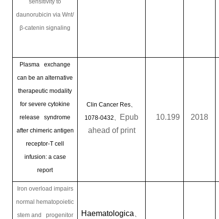
sensitivity to
daunorubicin via Wnt/
β-catenin signaling
Plasma exchange
can be an alternative
therapeutic modality
for severe cytokine
Clin Cancer Res
、
Epub
10.199
2018
release syndrome
1078-0432
、
ahead of print
after chimeric antigen
receptor-T cell
infusion: a case
report
Iron overload impairs
normal hematopoietic
Haematologica
、
stem and progenitor