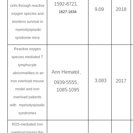
1592-8721
、
cells through reactive
9.09
2018
1627-1634
oxygen species and
shortens survival in
myelodysplastic
syndrome mice
Reactive oxygen
species mediated T
lymphocyte
Ann Hematol
、
abnormalities in an
3.083
2017
iron overload mouse
0939-5555
、
model and iron
1085-1095
overload patients
with myelodysplastic
syndromes
ROS-mediated iron
overload injures the