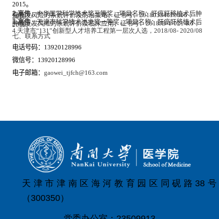
2015
。
2.
高伟
，中华医学科学技术奖三等奖，项目名称：肝癌肝移植术后肿
瘤复发风险的系统评价及防治策略，证书号：
201803346P0806
，
2018
。
3.
高伟
，天津市科学技术进步奖一等奖，项目名称：肝癌肝移植术后
肿瘤复发风险的系统评价及临床应用，证书号：
2018JB-1-021-R6
，
2019
。
4.
天津市“
131”
创新型人才培养工程第一层次人选，
2018/08- 2020/08
七、联系方式
电话号码：
13920128996
微信号：
13920128996
电子邮箱：
gaowei_tjfch@163.com
天津市津南区海河教育园区同砚路38号
（300350）
党委办公室：23509913