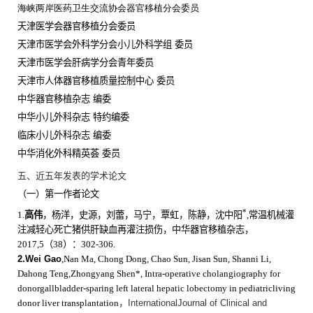
海峡两岸医药卫生交流协会器官移植分会委员
天津医学会器官移植分会委员
天津市医学会外科学分会小儿外科学组 委员
天津市医学会肝病学分会青年委员
天津市人体器官移植质量控制中心 委员
中华器官移植杂志 编委
中华小儿外科杂志 特约编委
临床小儿外科杂志 编委
中华消化外科精英荟 委员
五
、近五年发表的学术论文
（一）第一作者论文
*
1.
高伟
，杨洋，史源，刘蕾，马宁，覃虹，陈静，沈中阳
,
常温机械灌
注减轻心死亡猪供肝缺血再灌注损伤，中华器官移植杂志，
2017,5
（
38
）：
302-306.
2.Wei Gao
,Nan Ma, Chong Dong, Chao Sun, Jisan Sun, Shanni Li,
Dahong Teng,Zhongyang Shen*, Intra-operative cholangiography for
donorgallbladder-sparing left lateral hepatic lobectomy in pediatricliving
donor liver transplantation
，
InternationalJournal of Clinical and