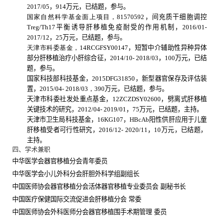
2017/05
，
914
万元，已结题，参与。
国家自然科学基金面上项目，
81570592
，间充质干细胞调控
Treg/Th17
平衡诱导肝移植免疫耐受的作用机制，
2016/01-
2017/12
，
25
万元，已结题，参与。
天津市科委基金，
14RCGFSY00147
，短暂中介辅助性异种异体
部分肝移植治疗小肝综合征，
2014/10- 2018/03
，
100
万元，已结
题，参与。
国家科技部科技基金，
2015DFG31850
，新型器官保存及评估装
置，
2015/04- 2018/03
，
390
万元，已结题，参与。
天津市科委社发处重点基金，
12ZCZDSY02600
，劈离式肝移植
关键技术的研究，
2012/04- 2019/01
，
75
万元，已结题，主持。
天津市卫生局科技基金，
16KG107
，
HBcAb
阳性供肝应用于儿童
肝移植受者可行性研究，
2016/12- 2020/11
，
10
万元，已结题，
主持。
四
、学术兼职
中华医学会器官移植分会青年委员
中华医学会小儿外科分会肝胆外科学组副组长
中国医师协会器官移植分会活体器官移植专业委员会 副秘书长
中国医疗保健国际交流促进会肝移植分会 常委
中国医师协会外科医师分会器官移植围手术期管理 委员