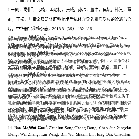
（二）通讯作者论文
*
1.
王凯，
高伟
，马楠，孟醒初，张威，孙超，董冲，吴斌，韩潮，覃
虹，王振，儿童亲属活体肝移植术后抗体介导的排斥反应的诊断与治
疗，中华器官移植杂志，
2018,8
（
39
）
:482-486.
*
2.Kai Wang,
WeiGao
,
NanMa, Xingchu Meng, Wei Zhang, Chao Sun,
Chong Dong, Bin Wu, acquireddiaphragmatic hernia in pediatrics after
living donor livertransplantation three cases report and review of
literature,Medicine,2018,97:1-5.
*
3.Shanni Li,
Wei Gao
,
NanMa, Xingchu Meng, Wei Zhang, Chao Sun,
Chong Dong, Kai Wang, Bin Wu,The effects of Kasai procedure on living
donor liver transplantationfor children with biliary atresia, Journal of
Pediatric Surgery, 201854:1436-1439.
*
4.Xingchu Meng,
WeiGao
,
Kai Wang, Chao Han, Wei Zhang, Chao Sun,
Adherence to Medical Regimenafter Pediatric Liver Transplantation: a
Systematic Review andMeta-Analysis, Patient Preference and
Adherence,2019,13:1-8.
*
5.
吴斌，
高伟
，董冲，杨洋，尹明丽，宋红丽，沈中阳，大鼠原位和
减体积肝移植排斥模型的建立，中华器官移植杂志，
2018,10
（
39
）
:620-626.
*
6.
王凯，
高伟
，马楠，
孟醒初，张威，孙超，董冲，吴斌，覃虹
，儿
童亲体肝移植术后膈疝的诊断与治疗，中华普通外科杂志，
2018,12
（
33
）
:1038-1041.
*
7.Wang Kai,
Wei Gao
,
ZhuolunSong, Bin Wu, Chunlei Zhou, Wei Liu,
The T-helper cells 17 instead ofTreg cells play the key role in acute
rejection after pediatric livertransplantation, ORIGINAL ARTICLE
,2019,23:1-6.
*
8.
王凯
,
高伟
，刘凯
,
周春雷
,
刘伟
,
吴斌
,Treg/Th17
细胞在胆道闭锁儿童
肝移植术后急性排斥反应中的变化
,
中华肝胆外科杂志
,2019,1
（
25
）
:5-9.
*
9.Wang Kai,
WeiGao
,
ZhuolunSong, Bin Wu, Chunlei Zhou, Wei Liu,
Different phenotypes ofCD4+CD25+Foxp3+ regulatory T cells in
recipients post livertransplantation, International Immunopharmacology,
2019,69:194-201.
*
10.
王凯
,
高伟
，李亚光
,
周春雷，刘伟，吴斌，不同浓度骨髓间充质干
细胞对大鼠
Theg/Th17
平衡的影响
,
中华危重病急救医学，
2019,3
（
31
）
:288-292.
*
11.
王凯
,
高伟
，刘凯
,
周春雷，刘伟，吴斌，
Treg/Th17
细胞在胆道闭锁
儿童肝移植围手术期的变化
,
中华小儿外科杂志，
2019,5
（
40
）
:409-413.
*
12.
宋卓伦，
高伟
，
李静，董冲，陈静，马楠，孟醒初，孙超，覃
虹，韩潮，吴斌，王凯，沈中阳，乙肝核心抗体阳性供肝应用于儿童
肝移植的安全性评价，
天津医药，
2019,4
（
47
）
:356-359.
*
13.Zhuolun Song,
Wei Gao
,
NanMa, Chong Dong, Chao Sun, Xingchu
Meng, Wei Zhang, Kai Wang, Bin Wu,Shanni Li, Hong Qin, Chao Han,
Haohao Li, Zhongyang Shen, Feasibilityand safety of using low-body-
weight donors in pediatric livertransplantation, Journal of Pediatric
Surgery, 2019,54:2382-2386.
*
14. Nan Ma,
Wei Gao
,
Zhuolun Song,
Chong Dong, Chao Sun,Xingchu
Meng, Wei Zhang, Kai Wang, Bin Wu, Shanni Li, Hong Qin, ChaoHan,