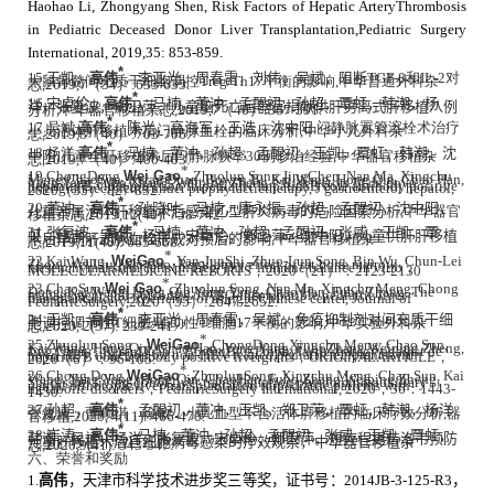
Haohao Li, Zhongyang Shen, Risk Factors of Hepatic ArteryThrombosis
in Pediatric Deceased Donor Liver Transplantation,Pediatric Surgery
International, 2019,35: 853-859.
*
15.
王凯，
高伟
，
李亚光，周春雷，刘伟，吴斌，
阻断
TGF-β
和
IL-2
对
大鼠骨髓间充质干细胞调控
Treg/Th17
平衡的影响
,
中华普通外科杂
志
,
2019,7
（
34
）
:633-635.
*
16.
宋卓伦，
高伟
，
马楠，董冲，孟醒初，孙超，覃虹，韩潮，杨
洋，张复波，郑卫萍，
儿童脑死亡后器官捐献供肝劈离式肝移植八例
分析
,
中华器官移植杂志
,
2019,7
（
40
）
:387-391.
*
17.
吴斌
,
高伟
，
陈光，高海军，王浩，沈中阳
,
门静脉置管溶栓术治疗
小儿活体肝移植术后门静脉血栓的临床分析
,
中华小儿外科杂
志
,
2019,8
（
40
）
:703-706.
*
18.
杨洋
,
高伟
，
马楠，董冲，孙超，孟醒初，王凯，覃虹，韩潮，沈
中阳
,
儿童全肝移植术后门静脉狭窄
30
例诊治经验
,
中华器官移植杂
志
,2019,7
（
40
）
:400-403.
*
19.ChongDong,
Wei Gao
,
Zhuolun Song,
JingChen, Nan Ma, Xingchu
Meng,
ChaoSun, Keran Duan, Bowen Bi, Kai Wang, Hong Qin, Chao Han,
Yang Yang,Fubo Zhang, Weiping Zheng
，
Riskfactors of de novo
hepatitis B virus infection in pediatric hepatitisB core antibody positive liver graft recipients under prophylactictherapy, J gastroenterol hepatol, 2020
（
35
）
:827-832.
*
20.
董冲，
高伟
，孙晓叶，
马楠，康永振，孙超，孟醒初，沈中阳，
儿童亲属活体肝移植术后感染乙型肝炎病毒的危险因素分析
,
中华器官
移植杂志
,
2019,12(40): 738-742.
*
21.
张复波，
高伟
，
马楠，董冲，孙超，孟醒初，张威，王凯，覃
虹，韩潮，吴斌，杨洋，宋卓伦，郑卫萍，沈中阳，儿童供肝肝移植
术后早期肝动脉血栓形成对预后的影响
,
中华器官移植杂
志
,
2019,11(40): 665-668.
*
22.Kai Wang,
WeiGao
,
Yan-JunShi, Zhuo-Lun Song, Bin Wu, Chun-Lei
Zhou, Wei Liu, Wei Gao, Regulatory effect of rat bone marrow
mesenchymal stem cells onTreg/Th17 immune balance in vitro
，
MOLECULARMEDICINE REPORTS
，
2020
（
21
）：
2123-2130
*
23.ChaoSun,
Wei Gao
,
Zhuolun Song, Nan Ma, Xingchu Meng, Chong
Dong, Kai Wang, Hong Qin,Yang Yang, Chao Han, Fubo Zhang, The
management and outcomes ofABO-incompatible pediatric liver
transplantation: Experience of asingle Chinese center, Journal of
PediatricSurgery,2020
（
55
）
:2647-2652.
*
24.
王凯，
高伟
，
李亚光，周春雷，吴斌，免疫抑制剂对间充质干细
胞调控调节性
T
细胞
/
辅助性
T
细胞
17
平衡的影响
,
中华实验外科杂
志
,
2020, 2(37): 239-241.
*
25.Zhuolun Song
，
WeiGao
,
ChongDong
,
Xingchu Meng, Chao Sun,
Kai Wang, Hong Qin, Chao Han, Yang Yang, FuboZhang,
Weiping Zheng,
Jing Chen
，
KeranDuan
，
BowenBi
，
Prophylacticstrategy against de
novo HBV infection for non-HBV related pediatricrecipients with hepatitis B core antibody positive livergrafts
，
ORIGINALARTICLE
，
2020
（
6
）：
96-105.
*
26.Chong Dong
,
WeiGao
,
ZhuolunSong, Xingchu Meng, Chao Sun, Kai
Wang, Yang Yang, Hong Qin, ChaoHan, Fubo Zhang,
Weiping Zheng,
Successful living donor liver transplantation plusdomino-auxiliary
partial orthotopic liver transplantation forpediatric patients with
metabolic disorders
，
PediatricSurgery International, 2020
，
36
：
1443-
1450.
*
27.
孙超，
高伟
，
孟醒初，董冲，王凯，郑卫萍，覃虹，韩潮，杨洋
,
张复波，曹顺琪，徐敏，小儿血型不合活体肝移植的临床疗效分析
,
器
官移植
,
2020, 4(11): 466-470.
*
28.
崔涛，
高伟
，马楠，董冲，孙超，
孟醒初，张威，王凯，覃虹，
韩潮，吴斌，杨洋，张复波，宋卓伦，郑卫萍，
短疗程更昔洛韦预防
儿童肝移植术后巨细胞病毒感染的疗效观察，中华
器官移植杂
志
,
2020,9(41): 343-347.
六、荣誉和奖励
1.
高伟
，天津市科学技术进步奖三等奖，证书号：
2014JB-3-125-R3
，