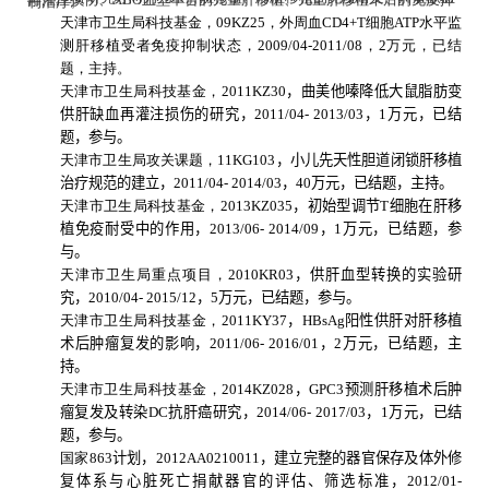
血型不合的儿童肝移植、儿童肝移植术后的免疫抑制治疗。
天津市卫生局科技基金，
09KZ25
，外周血
CD4+T
细胞
ATP
水平监
测肝移植受者免疫抑制状态，
2009/04-2011/08
，
2
万元，已结
题，主持。
天津市卫生局科技基金，
2011KZ30
，曲美他嗪降低大鼠脂肪变
供肝缺血再灌注损伤的研究，
2011/04- 2013/03
，
1
万元，已结
题，参与。
天津市卫生局攻关课题，
11KG103
，小儿先天性胆道闭锁肝移植
治疗规范的建立，
2011/04- 2014/03
，
40
万元，已结题，主持。
天津市卫生局科技基金，
2013KZ035
，初始型调节
T
细胞在肝移
植免疫耐受中的作用，
2013/06- 2014/09
，
1
万元，已结题，参
与。
天津市卫生局重点项目，
2010KR03
，供肝血型转换的实验研
究，
2010/04- 2015/12
，
5
万元，已结题，参与。
天津市卫生局科技基金，
2011KY37
，
HBsAg
阳性供肝对肝移植
术后肿瘤复发的影响，
2011/06- 2016/01
，
2
万元，已结题，主
持。
天津市卫生局科技基金，
2014KZ028
，
GPC3
预测肝移植术后肿
瘤复发及转染
DC
抗肝癌研究，
2014/06- 2017/03
，
1
万元，已结
题，参与。
国家
863
计划，
2012AA0210011
，建立完整的器官保存及体外修
复体系与心脏死亡捐献器官的评估、筛选标准，
2012/01-