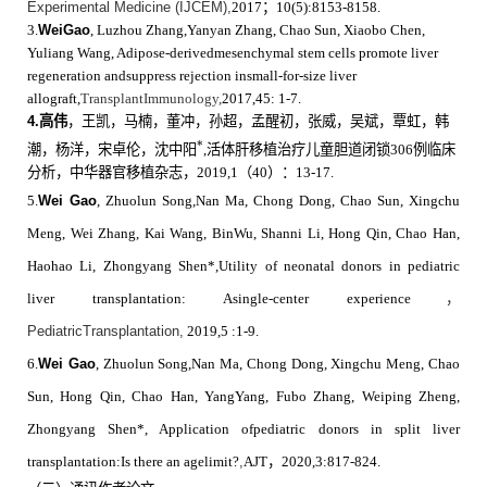
Experimental Medicine (IJCEM),
2017
；
10(5):8153-8158.
3.
WeiGao
, Luzhou Zhang,Yanyan Zhang, Chao Sun, Xiaobo Chen,
Yuliang Wang, Adipose-derivedmesenchymal stem cells promote liver
regeneration and
suppress rejection insmall-for-size liver
allograft
,
TransplantImmunology
,
2017,45: 1-7.
4.
高伟
，王凯，马楠，董冲，孙超，孟醒初，张威，吴斌，覃虹，韩
*
潮，杨洋，宋卓伦，沈中阳
,
活体肝移植治疗儿童胆道闭锁
306
例临床
分析，中华器官移植杂志，
2019,1
（
40
）：
13-17.
5.
Wei Gao
, Zhuolun Song,Nan Ma, Chong Dong, Chao Sun, Xingchu
Meng, Wei Zhang, Kai Wang, BinWu, Shanni Li, Hong Qin, Chao Han,
Haohao Li, Zhongyang Shen*,Utility of neonatal donors in pediatric
liver transplantation: Asingle-center experience
，
PediatricTransplantation,
2019,5 :1-9.
6.
Wei Gao
, Zhuolun Song,Nan Ma, Chong Dong, Xingchu Meng, Chao
Sun, Hong Qin, Chao Han, YangYang, Fubo Zhang, Weiping Zheng,
Zhongyang Shen*, Application ofpediatric donors in split liver
transplantation:Is there an agelimit?
,
AJT
，
2020,3:817-824.