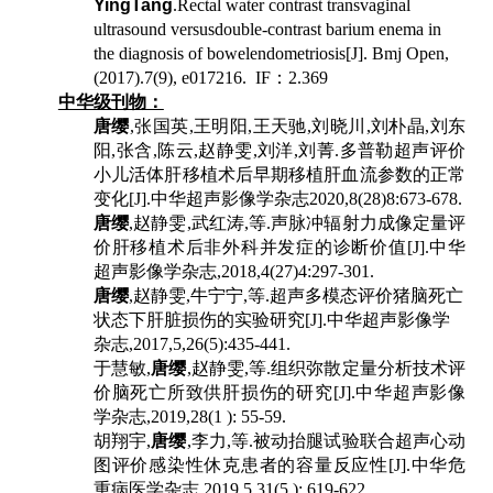
YingTang
.Rectal water contrast transvaginal
ultrasound versusdouble-contrast barium enema in
the diagnosis of bowelendometriosis[J]. Bmj Open,
(2017).7(9), e017216. IF
：
2.369
中华级刊物：
唐缨
,
张国英
,
王明阳
,
王天驰
,
刘晓川
,
刘朴晶
,
刘东
阳
,
张含
,
陈云
,
赵静雯
,
刘洋
,
刘菁
.
多普勒超声评价
小儿活体肝移植术后早期移植肝血流参数的正常
变化
[J].
中华超声影像学杂志
2020,8(28)8:673-678.
唐缨
,
赵静雯
,
武红涛
,
等
.
声脉冲辐射力成像定量评
价肝移植术后非外科并发症的诊断价值
[J].
中华
超声影像学杂志
,2018,4(27)4:297-301.
唐缨
,
赵静雯
,
牛宁宁
,
等
.
超声多模态评价猪脑死亡
状态下肝脏损伤的实验研究
[J].
中华超声影像学
杂志
,2017,5,26(5):435-441.
于慧敏
,
唐缨
,
赵静雯
,
等
.
组织弥散定量分析技术评
价脑死亡所致供肝损伤的研究
[J].
中华超声影像
学杂志
,2019,28(1 ): 55-59.
胡翔宇
,
唐缨
,
李力
,
等
.
被动抬腿试验联合超声心动
图评价感染性休克患者的容量反应性
[J].
中华危
重病医学杂志
,2019,5,31(5 ): 619-622.