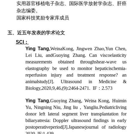
实用器官移植电子杂志、国际医学放射学杂志、肝癌
杂志编委。
国家科技奖励专家库成员
五、近五年发表的学术论文
SCI
：
Ying Tang,
Wei
naKong, Jingwen Zhao
,Yun Chen,
Lei Liu, and
Guoying Zhang. Can viscoelasticity
measurements obtained throughshear-wave us
elastography be used to monitor hepaticischemia-
reperfusion injury and treatment response? an
animalstudy[J]. Ultrasound in Medicine &
Biology,2020,9,46,(9):2464-2471. IF
：
2.573
Ying Tang
,Guoying Zhang, Weina Kong, Huimin
Yu, Ningning Niu, Jing liu
，
Yangliu.
Pediatricliving
donor left lateral segment liver transplantation for
biliaryatresia: Doppler ultrasound findings in early
postoperativeperiod
[J].
Japanesejournal of radiology
2020 IF:1.439