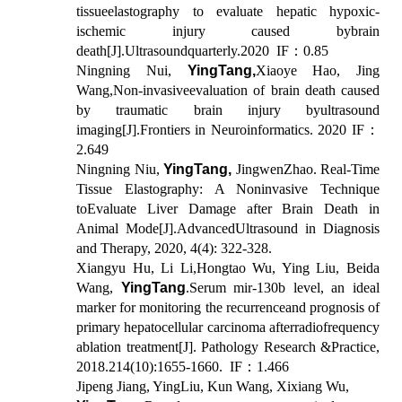
tissueelastography to evaluate hepatic hypoxic-
ischemic injury caused bybrain
death[J].
Ultrasoundquarterly.2020 IF
：
0.85
Ningning Nui,
YingTang,
Xiaoye Hao, Jing
Wang,
Non-invasiveevaluation of brain death caused
by traumatic brain injury byultrasound
imaging[J].Frontiers in Neuroinformatics. 2020 IF
：
2.649
Ningning Niu,
YingTang,
JingwenZhao. Real-Time
Tissue Elastography: A Noninvasive Technique
toEvaluate Liver Damage after Brain Death in
Animal Mode[J].AdvancedUltrasound in Diagnosis
and Therapy, 2020, 4(4): 322-328.
Xiangyu Hu, Li Li,Hongtao Wu, Ying Liu, Beida
Wang,
YingTang
.Serum mir-130b level, an ideal
marker for monitoring the recurrenceand prognosis of
primary hepatocellular carcinoma afterradiofrequency
ablation treatment[J]. Pathology Research &Practice,
2018.214(10):1655-1660. IF
：
1.466
Jipeng Jiang, YingLiu, Kun Wang, Xixiang Wu,