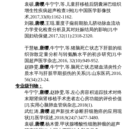
袁硕
,
唐缨
,
牛宁宁
,
等
.
儿童肝移植后阴囊淋巴组织
增生性疾病超声检查
1
例
[J].
中国医学影像技
术
,2017,33(8):1162-1162.
刘颖
,
唐缨
,
王琨
.
重度子痫前期胎儿脐动脉血流动
力学变化检查分析及其对妊娠结局的影响
[J].
中
国妇幼保健
,2017,32(11):2318-2320.
于慧敏
,
唐缨
,
牛宁宁
,
等
.
猪脑死亡状态下肝脏的组
织弥散定量分析与转氨酶水平的初步研究
[J].
中
国超声医学杂志
,2016, 32(10):949-952.
赵静雯
,
唐缨
,
牛宁宁
,
等
.
脑死亡状态猪血清炎性介
质水平与肝脏早期损伤的关系
[J].
山东医药
,2016,
56(34):23-24.
专业级刊物：
牛宁宁
,
唐缨
,
赵静雯
,
等
.
左心房容积追踪技术对终
末期肾病肾移植手术患者左心房功能的评价价值
[J].
实用心脑肺血管病杂志
,2018(1).
武红涛
,
唐缨
.
超声新技术诊断肝细胞癌的应用现
状
[J].
医学综述
,
2018,9(24)7:3477-3480.
袁硕
,
唐缨
,
杨木蕾
.
甲状腺嗜酸性细胞肿瘤的超声