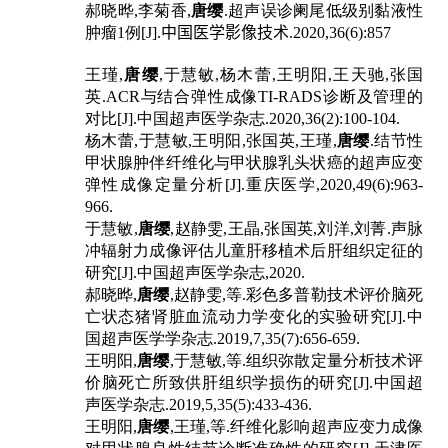
郝晓晔
,
李菊香
,
唐缨
.
超声误诊阑尾低级别黏液性
肿瘤
1
例
[J].
中国医学
影像技术
.2020,36(6):857
王瑾
,
唐缨
,
于慧敏
,
杨木蕾
,
王明阳
,
王天驰
,
张国
英
.ACR
与结合弹性成像
TI-RADS
诊断及管理的
对比
[J].
中国超声医学杂志
.2020,36(2):100-104.
杨木蕾
,
于慧敏
,
王明阳
,
张国英
,
王瑾
,
唐缨
.
结节性
甲状腺肿伴纤维化与甲状腺乳头状癌的超声应变
弹性成像定量分析
[J].
重庆医学
,2020,49(6):963-
966.
于慧敏
,
唐缨
,
赵静雯
,
王晶
,
张国英
,
刘洋
,
刘菁
.
声脉
冲辐射力成像评估儿童肝移植术后肝组织定征的
研究
[J].
中国超声医学杂志
,2020.
郝晓晔
,
唐缨
,
赵静雯
,
等
.
彩色多普勒技术评价脑死
亡状态猪肾脏血流动力学变化的实验研究
[J].
中
国超声医学学杂志
.2019,7,35(7):656-659.
王明阳
,
唐缨
,
于慧敏
,
等
.
组织弥散定量分析技术评
价脑死亡所致供肝组织学损伤的研究
[J].
中国超
声医学杂志
.2019,5,35(5):433-436.
王明阳
,
唐缨
,
王瑾
,
等
.
纤维化影响超声应变力成像