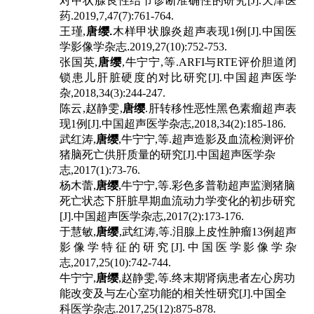
对甲状腺良性结节诊断准确性的研究
[J].
天津医
药
.2019,7,47(7):761-764.
王瑾
,
唐缨
.
木样甲状腺炎超声表现
1
例
[J].
中国医
学影像学杂志
.
2019,27(10):752-753.
张国英
,
唐缨
,
牛宁宁
,
等
.ARFI
与
RTE
评价胆道闭
锁患儿肝脏硬度的对比研究
[J].
中国超声医学
杂
,2018,34(3):244-247.
陈云
,
赵静雯
,
唐缨
.
肝转移性恶性黑色素瘤超声表
现
1
例
[J].
中国超声医学杂志
,2018,34(2):185-186.
武红涛
,
唐缨
,
牛宁宁
,
等
.
超声造影及血流检测评价
猪脑死亡供肝质量的研究
[J].
中国超声医学杂
志
,2017(1):73-76.
杨木蕾
,
唐缨
,
牛宁宁
,
等
.
彩色多普勒超声监测猪脑
死亡状态下肝脏早期血流动力学变化的初步研究
[J].
中国超声医学杂志
,2017(2):173-176.
于慧敏
,
唐缨
,
武红涛
,
等
.
泪腺上皮性肿瘤
13
例超声
影像学特征的研究
[J].
中国医学影像学杂
志
,2017,25(10):742-744.
牛宁宁
,
唐缨
,
赵静雯
,
等
.
终末期肾病患者左心房功
能改变及与左心室功能的相关性研究
[J].
中国全
科医学杂志
.2017,25(12):875-878.