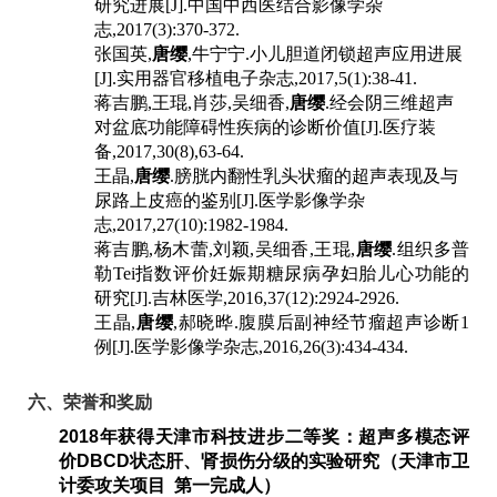
研究进展
[J].
中国中西医结合影像学杂
志
,2017(3):370-372.
张国英
,
唐缨
,
牛宁宁
.
小儿胆道闭锁超声应用进展
[J].
实用器官移植电子杂志
,2017,5(1):38-41.
蒋吉鹏
,
王琨
,
肖莎
,
吴细香
,
唐缨
.
经会阴三维超声
对盆底功能障碍性疾病的诊断价值
[J].
医疗装
备
,2017,30(8),63-64.
王晶
,
唐缨
.
膀胱内翻性乳头状瘤的超声表现及与
尿路上皮癌的鉴别
[J].
医学影像学杂
志
,2017,27(10):1982-1984.
蒋吉鹏
,
杨木蕾
,
刘颖
,
吴细香
,
王琨
,
唐缨
.
组织多普
勒
Tei
指数评价妊娠期糖尿病孕妇胎儿心功能的
研究
[J].
吉林医学
,2016,37(12):2924-2926.
王晶
,
唐缨
,
郝晓晔
.
腹膜后副神经节瘤超声诊断
1
例
[J].
医学影像学杂志
,2016,26(3):434-434.
六、荣誉和奖励
2018
年获得天津市科技进步二等奖：超声多模态评
价
DBCD
状态肝、肾损伤分级的实验研究（天津市卫
计委攻关项目 第一完成人）