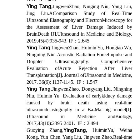
Ying Tang
,
JingwenZhao, Ninging Niu, Yang Liu,
Jing Liu.
AComparison Study of Real-Time
Ultrasound Elastography and ElectronMicroscopy for
the Assessment of Liver Damage Induced by
BrainDeath [J].Ultrasound in Medicine and Biology,
2019,45(4):935-943. IF
：
2.645
Ying Tang
,
JingwenZhao, Huimin Yu, Hongtao Wu,
Ningning Niu. Acoustic Radiation ForceImpulse and
Doppler Ultrasonography: Comprehensive
Evaluation ofAcute Rejection After Liver
Transplantation[J]. Journal ofUltrasound in Medicine,
2017, 36(6): 1137-1145. IF
：
1.547
Ying Tang
,
JingwenZhao, Dongyang Liu, Ningning
Niu, Huimin Yu. Evaluation of earlykidney damage
caused by brain death using real-time
ultrasoundelastography in a Ba-Ma pig model[J].
Ultrasound in Medicine andBiology,
2017,43(10):2395-2401. IF
：
2.494
Guoying Zhang,
YingTang,
HuiminYu, Weina
Kong, Yun Chen, Yang Liu, Jingwen Zhao.Real-time