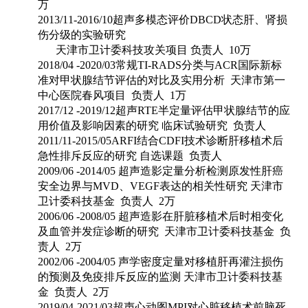
万
2013/11-2016/10
超声多模态评价
DBCD
状态肝、肾损
伤分级的实验研究
天津市卫计委科技攻关项目 负责人
10
万
2018/04 -2020/03
常规
TI-RADS
分类与
ACR
国际新标
准对甲状腺结节评估的对比及实用分析 天津市第一
中心医院春风项目 负责人
1
万
2017/12 -2019/12
超声
RTE
半定量评估甲状腺结节的应
用价值及影响因素的研究 临床试验研究 负责人
2011/11-2015/05ARFI
结合
CDFI
技术诊断肝移植术后
急性排斥反应的研究 自选课题 负责人
2009/06 -2014/05
超声造影定量分析检测原发性肝癌
安全边界与
MVD
、
VEGF
表达的相关性研究 天津市
卫计委科技基金 负责人
2
万
2006/06 -2008/05
超声造影在肝脏移植术后时相变化
及血管并发症诊断的研究 天津市卫计委科技基金 负
责人
2
万
2002/06 -2004/05
声学密度定量对移植肝再灌注损伤
的预测及免疫排斥反应的监测 天津市卫计委科技基
金 负责人
2
万
2019/04-2021/03
超声心动图
MPI
对心脏移植术前脑死