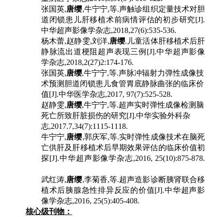
张国英
,
唐缨
,
牛宁宁
,
等
.
声触诊组织定量技术对胆
道闭锁患儿肝移植术前病情评估的初步研究
[J].
中华超声影像学杂志
,2018,27(6):535-536.
杨木蕾
,
赵静雯
,
刘洋
,
唐缨
.
儿童活体肝移植术后肝
静脉流出道梗阻超声表现三例
[J].
中华超声影像
学杂志
,2018,2(27)2:174-176.
张国英
,
唐缨
,
牛宁宁
,
等
.
声脉冲辐射力弹性成像技
术预测胆道闭锁患儿食管胃底静脉曲张的临床价
值
[J].
中华医学杂志
,2017, 97(7):525-528.
赵静雯
,
唐缨
,
牛宁宁
,
等
.
超声实时弹性成像检测脑
死亡所致肝脏损伤的研究
[J].
中华实验外科杂
志
,2017.7,34(7):1115-1118.
牛宁宁
,
唐缨
,
郭庆军
,
等
.
实时弹性成像技术在脑死
亡供肝及肝移植术后早期效果评估的临床价值初
探
[J].
中华超声影像学杂志
,2016, 25(10):875-878.
武红涛
,
唐缨
,
李菊香
,
等
.
超声造影诊断胰肾联合移
植术后胰腺急性排异反应的价值
[J].
中华超声影
像学杂志
,2016, 25(5):405-408.
核心级刊物：