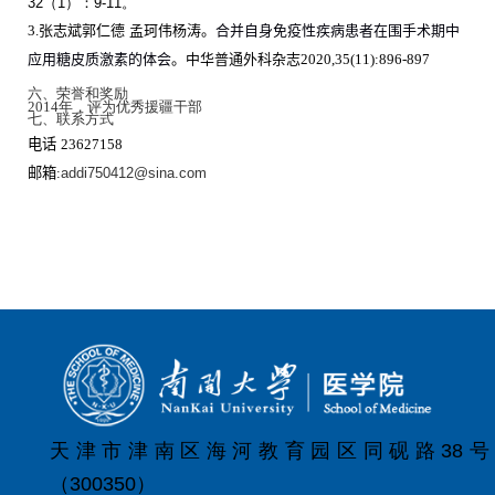
32
（
1
）：
9-11
。
3.
张志斌郭仁德 孟珂伟杨涛。
合并自身免疫性疾病患者在围手术期中
应用糖皮质激素的体会
。中华普通外科杂志
2020,35(11):896-897
六、荣誉和奖励
2014
年，评为优秀援疆干部
七、联系方式
电话
23627158
邮箱
:
addi750412@sina.com
天津市津南区海河教育园区同砚路38号
（300350）