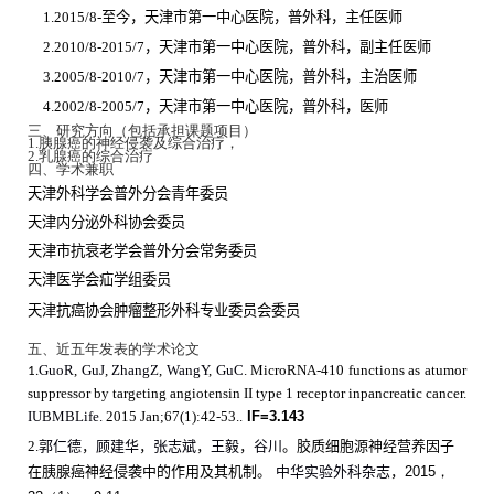
1.2015/8-
至今，天津市第一中心医院，普外科，主任医师
2.2010/8-2015/7
，天津市第一中心医院，普外科，副主任医师
3.2005/8-2010/7
，天津市第一中心医院，普外科，主治医师
4.2002/8-2005/7
，天津市第一中心医院，普外科，医师
三、研究方向（包括承担课题项目）
1.
胰腺癌的神经侵袭及综合治疗，
2.
乳腺癌的综合治疗
四、学术兼职
天津外科学会普外分会青年委员
天津内分泌外科协会委员
天津市抗衰老学会普外分会常务委员
天津医学会疝学组委员
天津抗癌协会肿瘤整形外科专业委员会委员
五、近五年发表的学术论文
GuoR
,
GuJ
,
ZhangZ
,
WangY
,
GuC
. MicroRNA-410 functions as atumor
1.
suppressor by targeting angiotensin II type 1 receptor inpancreatic cancer.
IUBMBLife.
2015 Jan;67(1):42-53..
IF=3.143
2.
郭仁德
，
顾建华
，
张志斌
，
王毅
，
谷川
。胶质细胞源神经营养因子
在胰腺癌神经侵袭中的作用及其机制。
中华实验外科杂志
，
2015
，