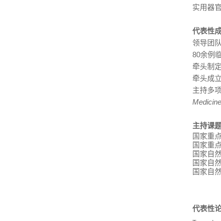
实用器
代表性
领导团
80
余例
牵头制定
牵头成立
主持多
Medicin
主持课
国家重
国家重
国家自
国家自
国家自
代表性