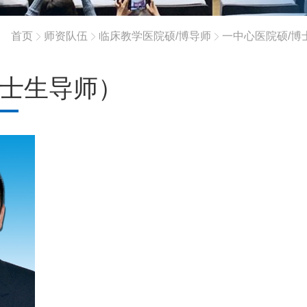
首页
师资队伍
临床教学医院硕/博导师
一中心医院硕/博
士生导师）