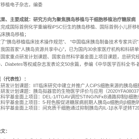
官移植电子杂志，编委
成果、主要成就：研究方向为聚焦胰岛移植与干细胞移植治疗糖尿病
队完成国际首例化学重编程
iPSC
衍生的胰岛移植、国际首例小儿肝移
临床胰岛移植；
了“胰岛移植临床技术操作规范”、 “中国临床胰岛制备技术专家共识”
我国首家“人胰岛资源共享中心”，已为国内
30
余家医疗机构和科研单
项国家重点研发计划课题、国家自然科学基金面上项目课题，总研究
e
、
Diabetes
等权威杂志发表论文
50
余篇，参编《中华医学百科全书
-
题（代表性）：
点研发计划课题：
IIT
临床研究中建立并推广人
CiPS
细胞来源的胰岛细
点研发计划课题：胰岛拟器官的生物医学评价与应用（
2020YFA08037
然科学基金面上项目：
DEL-1/ITGAV
调控
STING/NFκB
通路抑制
β
细胞
然科学基金面上项目：
5-
羟色胺促进糖尿病前期人胰岛
α
细胞向
β
细胞
然科学基金面上项目：间充质干细胞通过抑制胰岛内
IL-1β
水平逆转
T2
论文：