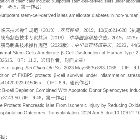
ation of chemically induced pluripotent stem-cell-derived islets under abdomin
IF
：
45.5
，第一作者）
uripotent stem-cell-derived islets ameliorate diabetes in non-human
植临床技术操作规范（
2019
）
.
器官移植，
2019
，
10(6):621-628
（执
床胰岛制备技术专家共识（
2019
）
.
中华器官移植杂志，
2019
，
40(9):
床胰岛制备技术操作规范（
2023
版）
.
中华器官移植杂志，
2023
，
44(6
ymal Stem Cells Ameliorate
β
Cell Dysfunction of Human Type 2 
102615.
（
IF
：
11.2
，通讯作者，封面文章）
rs of aging.
Sci China Life Sci
. 2023 May;66(5):893-1066.
（
IF
：
9.1
bition of FKBP5 protects
β-
cell survival under inflammation str
/s41420-023-01506-x.
（
IF
：
6.9
，通讯作者）
t B-cell Depletion Combined With Apoptotic Donor Splenocytes Induc
):3143-50. (IF
：
9.46
，第一作者
)
ide Protects Pancreatic Islet From Ischemic Injury by Reducing Oxida
ansplantation Outcomes. Transplantation. 2024 Apr 5. doi: 10.1097/TP
奖励：