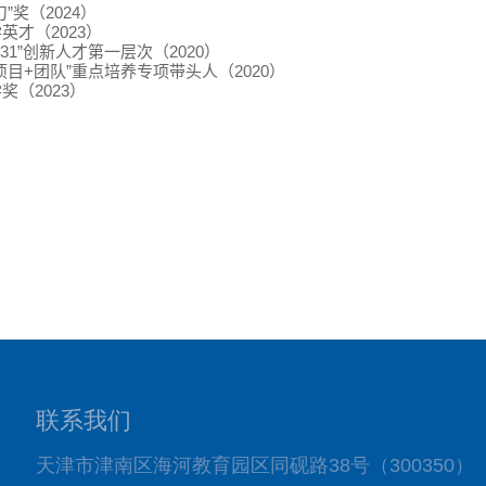
刀”奖（
2024
）
学英才（
2023
）
31”
创新人才第一层次（
2020
）
项目
+
团队”重点培养专项带头人（
2020
）
学奖（
2023
）
联系我们
天津市津南区海河教育园区同砚路38号（300350）