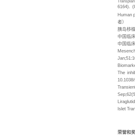
Transplant
6164).
(
Human pl
者）
胰岛移
中国临
中国临
Mesench
Jan;51:
Biomarke
The inhi
10.1038
Transien
Sep;62(9
Liraglut
Islet Tr
荣誉和