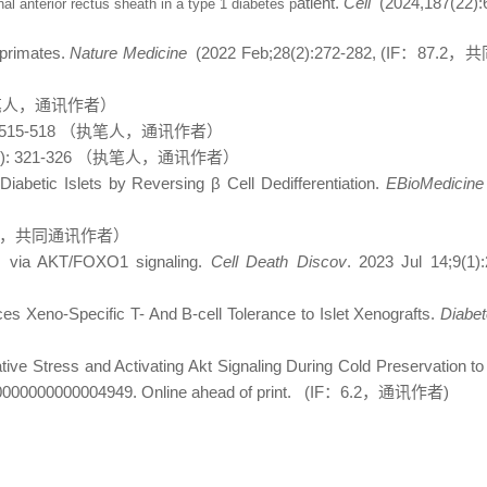
atient.
Cell
(2024,187(22):
al anterior rectus sheath in a type 1 diabetes p
 primates.
Nature Medicine
(2022 Feb;28(2):272-282, (IF
：
87.2
，共
笔人，通讯作者）
 515-518
（执笔人，通讯作者）
): 321-326
（执笔人，通讯作者）
Diabetic Islets by Reversing
β
Cell Dedifferentiation.
EBioMedicine
，共同通讯作者）
ess via AKT/FOXO1 signaling.
Cell Death Discov
. 2023 Jul 14;9(1):
es Xeno-Specific T- And B-cell Tolerance to Islet Xenografts.
Diabe
tive Stress and Activating Akt Signaling During Cold Preservation t
.0000000000004949. Online ahead of print. (IF
：
6.2
，通讯作者
)