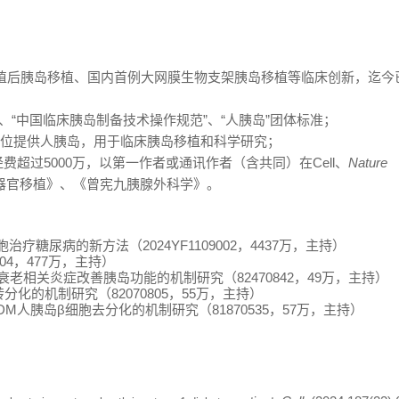
植后胰岛移植、国内首例大网膜生物支架胰岛移植等临床创新，迄今
、“中国临床胰岛制备技术操作规范”、“人胰岛”团体标准；
位提供人胰岛，用于临床胰岛移植和科学研究；
经费超过
5000
万，以第一作者或通讯作者（含共同）在
Cell
、
Nature
器官移植》、《曾宪九胰腺外科学》。
胞治疗糖尿病的新方法（
2024YF1109002
，
4437
万，主持）
04
，
477
万，主持）
衰老相关炎症改善胰岛功能的机制研究（
82470842
，
49
万，主持）
转分化的机制研究（
82070805
，
55
万，主持）
DM
人胰岛
β
细胞去分化的机制研究（
81870535
，
57
万，主持）