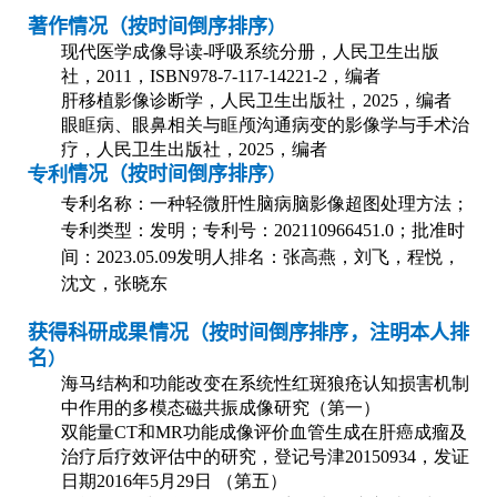
著作情况（按时间倒序排序
）
现代医学成像导读
-
呼吸系统分册，人民卫生出版
社，
2011
，
ISBN978-7-117-14221-2
，编者
肝移植影像诊断学，人民卫生出版社，
2025
，编者
眼眶病、眼鼻相关与眶颅沟通病变的影像学与手术治
疗，人民卫生出版社，
2025
，编者
专利
情况（按时间倒序排序
）
专利名称：一种轻微肝性脑病脑影像超图处理方法；
专利类型：发明；专利号：
202110966451.0
；批准时
间：
2023.05.09
发明人排名：张高燕，刘飞，程悦，
沈文，张晓东
获得科研成果情况（按时间倒序排序，注明本人排
名
）
海马结构和功能改变在系统性红斑狼疮认知损害机制
中作用的多模态磁共振成像研究（第一）
双能量
CT
和
MR
功能成像评价血管生成在肝癌成瘤及
治疗后疗效评估中的研究，登记号津
20150934
，发证
日期
2016
年
5
月
29
日 （第五）