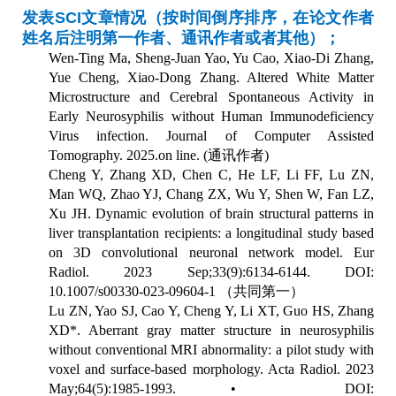
发表
SCI
文章情况（按时间倒序排序，在论文作者
姓名后注明第一作者、通讯作者或者其他）；
Wen-Ting Ma, Sheng-Juan Yao, Yu Cao, Xiao-Di Zhang,
Yue Cheng, Xiao-Dong Zhang. Altered White Matter
Microstructure and Cerebral Spontaneous Activity in
Early Neurosyphilis without Human Immunodeficiency
Virus infection. Journal of Computer Assisted
Tomography. 2025.on line. (
通讯作者
)
Cheng Y, Zhang XD, Chen C, He LF, Li FF, Lu ZN,
Man WQ, Zhao YJ, Chang ZX, Wu Y, Shen W, Fan LZ,
Xu JH. Dynamic evolution of brain structural patterns in
liver transplantation recipients: a longitudinal study based
on 3D convolutional neuronal network model. Eur
Radiol. 2023 Sep;33(9):6134-6144. DOI:
10.1007/s00330-023-09604-1
（共同第一）
Lu ZN, Yao SJ, Cao Y, Cheng Y, Li XT, Guo HS, Zhang
XD*. Aberrant gray matter structure in neurosyphilis
without conventional MRI abnormality: a pilot study with
voxel and surface-based morphology. Acta Radiol. 2023
May;64(5):1985-1993. • DOI: