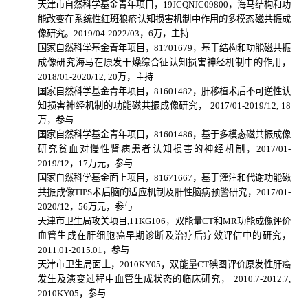
天津市自然科学基金青年项目，
19JCQNJC09800
，海马结构和功
能改变在系统性红斑狼疮认知损害机制中作用的多模态磁共振成
像研究。
2019/04-2022/03
，
6
万，主持
国家自然科学基金青年项目，
81701679
，基于结构和功能磁共振
成像研究海马在原发干燥综合征认知损害神经机制中的作用，
2018/01-2020/12, 20
万，主持
国家自然科学基金青年项目，
81601482
，肝移植术后不可逆性认
知损害神经机制的功能磁共振成像研究，
2017/01-2019/12, 18
万，参与
国家自然科学基金青年项目，
81601486
，基于多模态磁共振成像
研究贫血对慢性肾病患者认知损害的神经机制，
2017/01-
2019/12
，
17
万元，参与
国家自然科学基金面上项目，
81671667
，基于灌注和代谢功能磁
共振成像
TIPS
术后脑的适应机制及肝性脑病预警研究，
2017/01-
2020/12
，
56
万元，参与
天津市卫生局攻关项目
,11KG106
，双能量
CT
和
MR
功能成像评价
血管生成在肝细胞癌早期诊断及治疗后疗效评估中的研究，
2011.01-2015.01
，参与
天津市卫生局面上，
2010KY05
，双能量
CT
碘图评价原发性肝癌
发生及演变过程中血管生成状态的临床研究，
2010.7-2012.7,
2010KY05
，参与