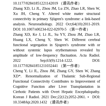
10.1177/02841851221142019
（通讯作者）
Zhang XD, Li JL, Zhou JM, Lu ZN, Zhao LR, Shen W,
Xu JH, Cheng Y. Altered white matter structural
connectivity in primary Sjögren's syndrome: a link-based
analysis. Neuroradiology. 2022 Oct;64(10):2011-2019.
DOI: 10.1007/s00234-022-02970-5
（第一作者）
Zhang XD, Ke J, Li JL, Su YY, Zhou JM, Zhao LR,
Huang LX, Cheng Y, Shen W. Different cerebral
functional segregation in Sjogren's syndrome with or
without systemic lupus erythematosus revealed by
amplitude of low-frequency fluctuation. Acta Radiol.
2022 Sep;63(9):1214-1222. DOI:
10.1177/02841851211032441
（第一作者）
Cheng Y, Li JL, Zhou JM, Zhang GY, Shen W, Zhang
XD*. Renormalization of Thalamic Sub-Regional
Functional Connectivity Contributes to Improvement of
Cognitive Function after Liver Transplantation in
Cirrhotic Patients with Overt Hepatic Encephalopathy.
Korean J Radiol. 2021 Dec;22(12):2052-2061. • DOI:
10.3348/kjr.2020.1432
（通讯作者）