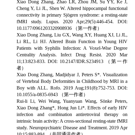
Xiao Dong Zhang, Zhao LR, Zhou JM, Su YY, Ke J,
Cheng Y, Li JL, Shen W. Altered hippocampal functional
connectivity in primary Sjögren syndrome: a resting-state
fMRI study. Lupus. 2020 Apr;29(5):446-454. DOI:
10.1177/0961203320908936
（第一作者）
Xiao Dong Zhang, Liu GX, Wang XY, Huang XJ, Li JL,
Li RL, Li HJ. Altered Brain Function in Young HIV
Patients with Syphilis Infection: A Voxel-Wise Degree
Centrality Analysis. Infect Drug Resist. 2020 Mar
11;13:823-833. DOI: 10.2147/IDR.S234913
（第一作
者）
Xiao Dong Zhang, Madjidyar J, Peters S*. Visualization
of Vertebral Body Deformities in Childhood by MRI in a
Boy with ALL. Rofo. 2019 Aug;191(8):752-753. DOI:
10.1055/a-0835-6943
（第一作者）
Rui-li Li, Wei Wang, Yuanyuan Wang, Sönke Peters,
Xiao Dong Zhang*, Hong Jun Li*. Effects of early HIV
infection and combination antiretroviral therapy on
intrinsic brain activity: A cross-sectional resting-state fMRI
study. Neuropsychiatric Disease and Treatment. 2019 Apr
10;15:883-894.
（共同通讯作者）