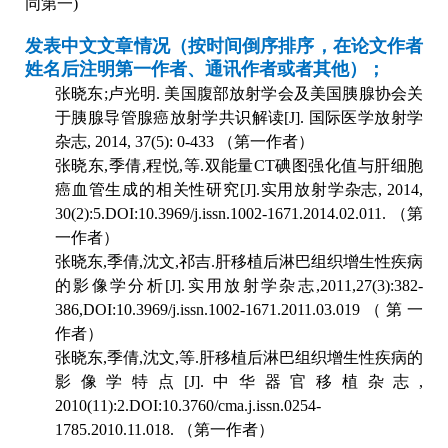
同第一
)
发表中文文章情况（按时间倒序排序，在论文作者
姓名后注明第一作者、通讯作者或者其他）；
张晓东
;
卢光明
.
美国腹部放射学会及美国胰腺协会关
于胰腺导管腺癌放射学共识解读
[J].
国际医学放射学
杂志
, 2014, 37(5): 0-433
（第一作者）
张晓东
,
季倩
,
程悦
,
等
.
双能量
CT
碘图强化值与肝细胞
癌血管生成的相关性研究
[J].
实用放射学杂志
, 2014,
30(2):5.DOI:10.3969/j.issn.1002-1671.2014.02.011.
（第
一作者）
张晓东
,
季倩
,
沈文
,
祁吉
.
肝移植后淋巴组织增生性疾病
的影像学分析
[J].
实用放射学杂志
,2011,27(3):382-
386,DOI:10.3969/j.issn.1002-1671.2011.03.019
（第一
作者）
张晓东
,
季倩
,
沈文
,
等
.
肝移植后淋巴组织增生性疾病的
影像学特点
[J].
中华器官移植杂志
,
2010(11):2.DOI:10.3760/cma.j.issn.0254-
1785.2010.11.018.
（第一作者）