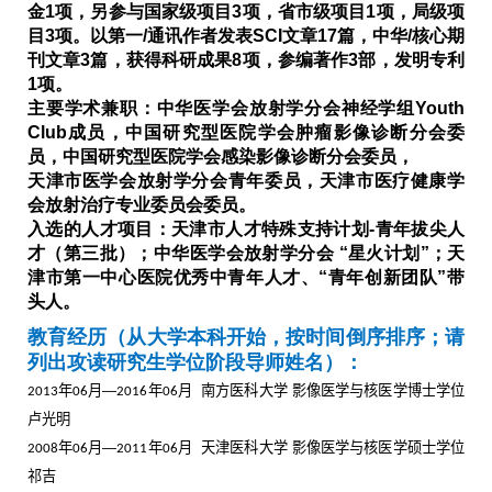
金
1
项，另参与国家级项目
3
项，省市级项目
1
项，局级项
目
3
项。以第一
/
通讯作者发表
SCI
文章
17
篇，中华
/
核心期
刊文章
3
篇，获得科研成果
8
项，参编著作
3
部，发明专利
1
项。
主要学术兼职：中华医学会放射学分会神经学组
Youth
Club
成员，中国研究型医院学会肿瘤影像诊断分会委
员，中国研究型医院学会感染影像诊断分会委员，
天津市医学会放射学分会青年委员，天津市医疗健康学
会放射治疗专业委员会委员。
入选的人才项目：天津市人才特殊支持计划
-
青年拔尖人
才（第三批）；中华医学会放射学分会 “星火计划”；天
津市第一中心医院优秀中青年人才、“青年创新团队”带
头人。
教育经历（从大学本科开始，按时间倒序排序；请
列出攻读研究生学位阶段导师姓名）：
年
月—
年
月 南方医科大学 影像医学与核医学博士学位
2013
06
2016
06
卢光明
年
月—
年
月 天津医科大学 影像医学与核医学硕士学位
2008
06
2011
06
祁吉