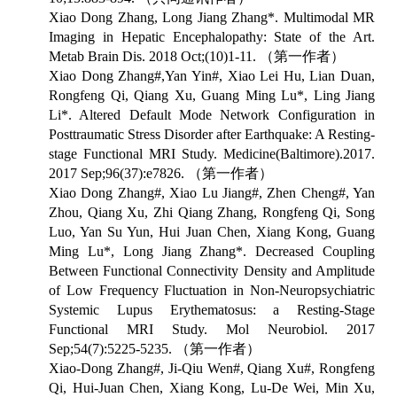
Xiao Dong Zhang, Long Jiang Zhang*. Multimodal MR
Imaging in Hepatic Encephalopathy: State of the Art.
Metab Brain Dis. 2018 Oct;(10)1-11.
（第一作者）
Xiao Dong Zhang#,Yan Yin#, Xiao Lei Hu, Lian Duan,
Rongfeng Qi, Qiang Xu, Guang Ming Lu*, Ling Jiang
Li*. Altered Default Mode Network Configuration in
Posttraumatic Stress Disorder after Earthquake: A Resting-
stage Functional MRI Study. Medicine(Baltimore).2017.
2017 Sep;96(37):e7826.
（第一作者）
Xiao Dong Zhang#, Xiao Lu Jiang#, Zhen Cheng#, Yan
Zhou, Qiang Xu, Zhi Qiang Zhang, Rongfeng Qi, Song
Luo, Yan Su Yun, Hui Juan Chen, Xiang Kong, Guang
Ming Lu*, Long Jiang Zhang*. Decreased Coupling
Between Functional Connectivity Density and Amplitude
of Low Frequency Fluctuation in Non-Neuropsychiatric
Systemic Lupus Erythematosus: a Resting-Stage
Functional MRI Study. Mol Neurobiol. 2017
Sep;54(7):5225-5235.
（第一作者）
Xiao-Dong Zhang#, Ji-Qiu Wen#, Qiang Xu#, Rongfeng
Qi, Hui-Juan Chen, Xiang Kong, Lu-De Wei, Min Xu,