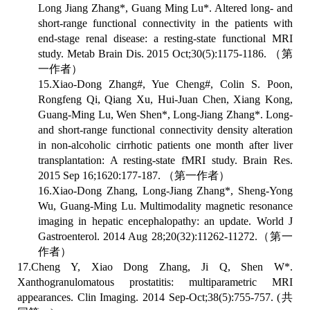
Long Jiang Zhang*, Guang Ming Lu*. Altered long- and
short-range functional connectivity in the patients with
end-stage renal disease: a resting-state functional MRI
study. Metab Brain Dis. 2015 Oct;30(5):1175-1186.
（第
一作者）
15.Xiao-Dong Zhang#, Yue Cheng#, Colin S. Poon,
Rongfeng Qi, Qiang Xu, Hui-Juan Chen, Xiang Kong,
Guang-Ming Lu, Wen Shen*, Long-Jiang Zhang*. Long-
and short-range functional connectivity density alteration
in non-alcoholic cirrhotic patients one month after liver
transplantation: A resting-state fMRI study. Brain Res.
2015 Sep 16;1620:177-187.
（第一作者）
16.Xiao-Dong Zhang, Long-Jiang Zhang*, Sheng-Yong
Wu, Guang-Ming Lu. Multimodality magnetic resonance
imaging in hepatic encephalopathy: an update. World J
Gastroenterol. 2014 Aug 28;20(32):11262-11272.
（第一
作者）
17.Cheng Y, Xiao Dong Zhang, Ji Q, Shen W*.
Xanthogranulomatous prostatitis: multiparametric MRI
appearances. Clin Imaging. 2014 Sep-Oct;38(5):755-757. (
共