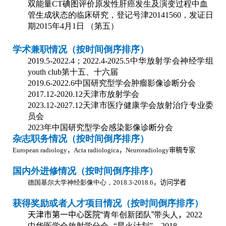
双能量
CT
碘图评价原发性肝癌发生及演变过程中血
管生成状态的临床研究，登记号津
20141560
，发证日
期
2015
年
4
月
1
日 （第五）
学术兼职情况（按时间倒序排序）
2019.5-2022.4
；
2022.4-2025.5
中华放射学会神经学组
youth club
第十五、十六届
2019.6-2022.6
中国研究型学会肿瘤影像诊断分会
2017.12-2020.12
天津市放射学会
2023.12-2027.12
天津市医疗健康学会放射治疗专业委
员会
2023
年
中国研究型学会感染影像诊断分会
杂志职务情况（按时间倒序排序）
European radiology
，
Acta radiologica
，
Neuroradiology
审稿专家
国内外进修情况（按时间倒序排序）
德国基尔大学神经影像中心，
2018.3-2018.6
，访问学者
获得奖励或者人才项目情况（按时间倒序排序）
天津市第一中心医院
“青年创新团队”带头人
，
202
2
中华医学会放射学分会
--“
星火计划”，
2018