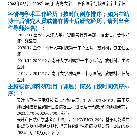
年
月—
年
月 青岛大学 影像医学与核医学学士学位
2003
06
2008
06
科研与学术工作经历（按时间倒序排序；如为在站
博士后研究人员或曾有博士后研究经历，请列出合
作导师姓名）：
2022/03-
至今，天津大学，智能与计算学部，博士后，合作导
师：魏建国
2020/12-
至今，南开大学附属第一中心医院，放射科，副主任医
师
2014/12-2020/12
，南开大学附属第一中心医院，放射科，主治
医师
2011/07-2014/12
，南开大学附属第一中心医院，放射科，住院
医师
主持或参加科研项目（课题）情况（按时间倒序排
序）：
天津市卫生健康科技
-
重点学科专项，
TJWJ2023XK012
，基于图
神经网络模型的肝性脑病发生、进展及干预效果的预测研究，
2023/07/01-2026/06/30
，参与
天津市自然科学基金面上项目，
21JCYBJC01290
，基于功能磁共
振成像及图神经网络模型的轻微肝性脑病预测研究，
2021/10-
2025/09
，
10
万元，参与