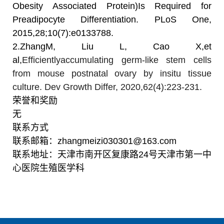
Obesity Associated Protein)Is Required for
Preadipocyte Differentiation. PLoS One,
2015,28;10(7):e0133788.
2.
ZhangM, Liu L, Cao X,
et
al,
Efficientlyaccumulating germ-like stem cells
from mouse postnatal ovary by insitu tissue
culture. Dev Growth Differ, 2020,62(4):223-231.
荣誉和奖励
无
联系方式
联系邮箱：
zhangmeizi030301@163.com
联系地址：天津市南开区复康路
24
号天津市第一中
心医院生殖医学科