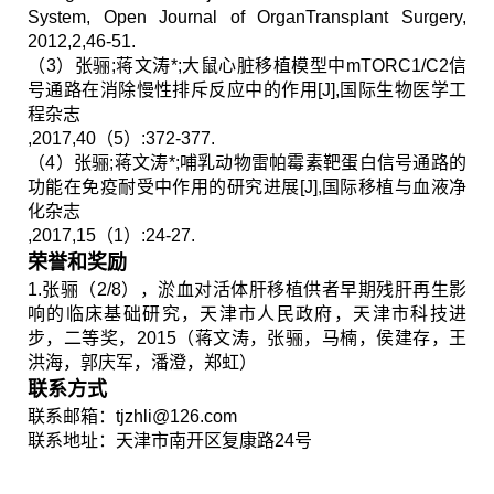
System, Open Journal of OrganTransplant Surgery,
2012,2,46-51.
（
3
）张骊
;
蒋文涛
*;
大鼠心脏移植模型中
mTORC1/C2
信
号通路在消除慢性排斥反应中的作用
[J],
国际生物医学工
程杂志
,2017,40
（
5
）
:372-377.
（
4
）张骊
;
蒋文涛
*;
哺乳动物雷帕霉素靶蛋白信号通路的
功能在免疫耐受中作用的研究进展
[J],
国际移植与血液净
化杂志
,2017,15
（
1
）
:24-27.
荣誉和奖励
1.
张骊（
2/8
），淤血对活体肝移植供者早期残肝再生影
响的临床基础研究，天津市人民政府，天津市科技进
步，二等奖，
2015
（蒋文涛，张骊，马楠，侯建存，王
洪海，郭庆军，潘澄，郑虹）
联系方式
联系邮箱：
tjzhli@126.com
联系地址：天津市南开区复康路
24
号