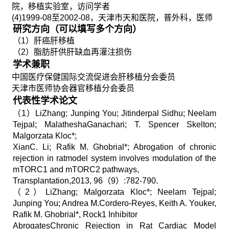
院，移植实验室，访问学者
(4)1999-08
至
2002-08
，天津市天和医院，普外科，医师
研究方向（可以填写多个方向）
（
1
）肝癌肝移植
（
2
）脂肪肝供肝缺血再灌注损伤
学术兼职
中国医疗保健国际交流促进会肝移植分会委员
天津市医师协会器官移植分会委员
代表性学术论文
（
1
）
LiZhang; Junping You; Jitinderpal Sidhu; Neelam
Tejpal; MalatheshaGanachari; T. Spencer Skelton;
Malgorzata Kloc*;
XianC. Li; Rafik M. Ghobrial*; Abrogation of chronic
rejection in ratmodel system involves modulation of the
mTORC1 and mTORC2 pathways,
Transplantation,2013, 96
（
9
）
:782-790.
（
2
）
LiZhang; Malgorzata Kloc*; Neelam Tejpal;
Junping You; Andrea M.Cordero-Reyes, Keith A. Youker,
Rafik M. Ghobrial*, Rock1 Inhibitor
AbrogatesChronic Rejection in Rat Cardiac Model