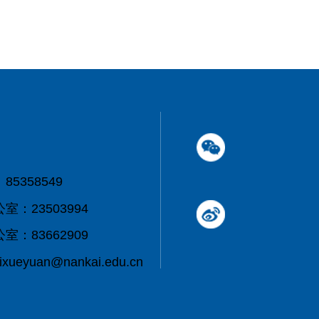
5358549
：23503994
：83662909
eyuan@nankai.edu.cn