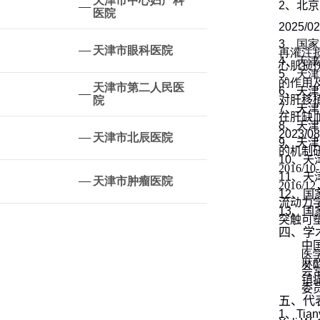
天津市中心妇产科
2
、北京
医院
2025/02
3
、国家
天津市眼科医院
再灌注
4
、天津
心肌损
5
、天津
的作用
天津市第二人民医
6
、天津
对肝移
院
7
、天津
在肝缺
8
、天津
2023/08
天津市北辰医院
9
、天津
的机制
10
、天
2016/10
11
、天
天津市肿瘤医院
2016/12
12
、国
流动力
1
3
、国
突触可
四、学
中
医
麻
会
镇
委
五、代
1
、
Tian