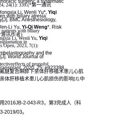
othoracic surgery: a systematic
4, 24(1): 339.
(*
第一
通讯
 Hongxia Li, Wenli Yu*,
Yiqi
en with biliary atresia
dy
[J]. BMC Anesthesiology,
Wen-Li Yu,
Yi-Qi Weng
*. Risk
c patients with biliary
*
通讯作者
)
ngxia Li, Wenli Yu,
Yiqi
nsplantation in
cs Open, 2023, 7(1):
hrombelastography and the
n
[J]. World Journal of
ectiveeffects of propofol
Transplant, 2020, 25: e923398.
氟醚复合麻醉下亲体肝移植术患儿心肌
亲体肝移植术患儿心肌损伤的影响
[J].
中
用
2016JB-2-043-R3
，第
3
完成人（科
3-2019/03
。