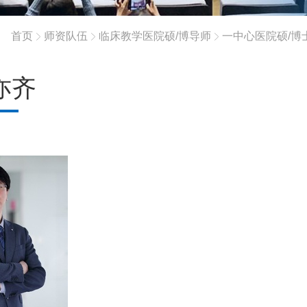
首页
师资队伍
临床教学医院硕/博导师
一中心医院硕/博
亦齐