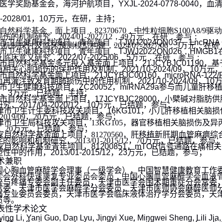
医学奖励基金会，海河护航项目，
YXJL-2024-0778-0040
，血
-2028/01
，
10
万元，
在研，主持
；
自然科学基金，面上项目，
82370670
，中性粒细胞
S100A8/9
驱动
损伤的机制研究，
2024/01-2027/12
，
49
万元，在研，参与；
市卫生健康科技项目，青年项目，
TJWJ2024QN037
，
LncRNA 
伤机制探讨及临床预测模型构建，
2024/07-2027/06
，
5
万元，在研
市卫生健康科技项目，青年项目，
TJWJ2022QN026
，
HMGB1
及临床意义研究，
2022/07-2025/06
，
5
万元，在研，参与；
市自然科学基金多元投入基金面上项目，
21JCYBJC01190
，基
植相关心肌损伤的保护作用及机制，
2021/10-2024/09
，
10
万元
市自然科学基金面上项目，
21JCYBJC00160
，
microRNA-122
血再灌注致发育期肺损伤中的作用机制，
2021/10-2024/09
，
10
市卫生健康科技项目，
ZC20052
，
miRNA29a
参与而儿童肝移
，
3
万元，已结题，主持；
市自然科学基金面上项目，
17JCYBJC28000
，小檗碱对脂肪供
研究，
2017/04-2020/12
，
10
万元，已结题，参
与
；
津市卫生计生委科技攻关项目，
16KG101
，小儿肝移植相关脑损
-2019/09
，
20
万元，已结题，参
与
；
津市卫生局科技攻关项目，
13KG105
，器官移植相关脑损伤及异
，
20
万元，已结题，参
与
；
家自然科学基金面上项目，
81270560
，肝移植新肝期血管麻痹综
学的影响和机制研究，
2013/01-2015/12
，
70
万元，已结题，参
与
家自然科学基金青年项目，
81200851
，
mTOR
信号通路在痛相关
塑性中的作用，
2013/01-2015/12
，
23
万元，已结题，参
与
；
术兼职
国心胸血管麻醉学会理事（一级学会），中国智慧健康教育工作
学会外科快速康复专业委员会委员，中国心胸血管麻醉学会血液
醉
与疼痛专委会副主任委员，天津市医学会围术期重症分会常委
常委，天津市医学会麻醉学分会委员，天津市医师协会麻醉医师
痛专业委员会委员，天津市医学会临床液体治疗学分会委员，天
员
等
。
表性学术论文
ying Li, Yani Guo, Dan Lyu, Jingyi Xue, Mingwei Sheng, Lili Jia,