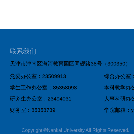
联系我们
天津市津南区海河教育园区同砚路38号（300350）
党委办公室：23509913
综合办公室：8
学生工作办公室：85358098
本科教学办公室
研究生办公室：23494031
人事科研办公室
财务室：85358739
学院邮箱：yixu
Copyright ©Nankai University All Rights Reserved.