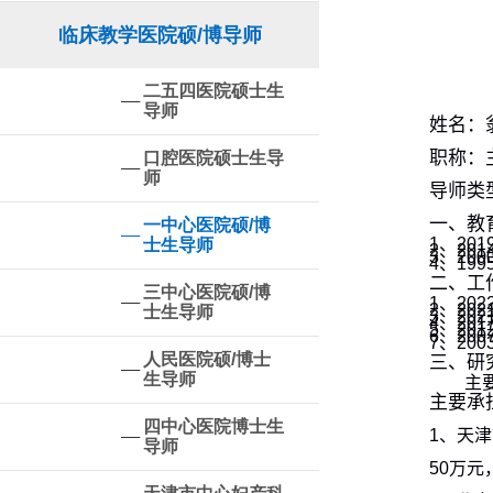
临床教学医院硕/博导师
二五四医院硕士生
导师
姓名：
职称：
口腔医院硕士生导
师
导师类
一、教
一中心医院硕/博
1
、
2019
士生导师
2
、
2014
3
、
2000
4
、
1995
二、工
三中心医院硕/博
1
、
2022
2
、
2021
士生导师
3
、
2021
4
、
2017
5
、
2012
6
、
2007
7
、
2003
人民医院硕/博士
三、研
生导师
主
主要承
四中心医院博士生
1
、
天津
导师
50
万元