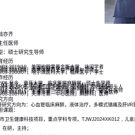
翁亦齐
主任医师
型：硕士研究生导师
育经历
/03-2019/10
，美国约翰霍普金斯大学，访问学者
/09-2017/06
，天津医科大学，麻醉学，博士；
/09-2003/06
，哈尔滨医科大学，麻醉学，硕士；
/09-2000/07
，哈尔滨医科大学，临床医学，学士
作经历
/06-
至今，南开大学，临床医学麻醉学，硕士生导师
/11-
至今，天津市第一中心医院，麻醉科，
科
副主任
/09-2024/08
，天津市医学重点学科（麻醉学）
后备带头人
/12-
至今，天津市第一中心医院，麻醉科，主任医师
/12-2017/11
，天津市第一中心医院，麻醉科，副主任医师
/08-2012/11
，天津市第一中心医院，麻醉科，主治医师
/08-2007/07
，天津市第一中心医院，麻醉科，医师
究方向
要研究方向为：心血管临床麻醉，液体治疗，多模式镇痛及肝
I/R
担课题：
市卫生健康科技项目，重点学科专项，
TJWJ2024XK012
，儿童
，在研，主持
；