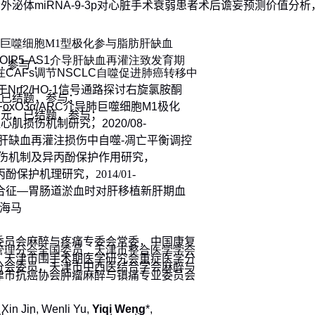
清外泌体
miRNA-9-3p
对心脏手术衰弱患者术后谵妄预测价值分析
巨噬细胞
M1
型极化参与脂肪肝缺血
OIP5-AS1
介导肝缺血再灌注致发育期
，参与；
在
CAFs
调节
NSCLC
自噬促进肺癌转移中
于
Nrf2/HO-1
信号通路探讨右旋氯胺酮
，已结题，参
与
；
/FoxO3α/ARC
介导肺巨噬细胞
M1
极化
万元，已结题，参
与
；
植心肌损伤机制研究，
2020/08-
肝缺血再灌注损伤中自噬
-
凋亡平衡调控
伤机制
及异丙酚保护作用研究，
丙酚保
护机理研究，
2014/01-
合征—胃肠道淤血时对肝移植新肝期血
；
海马
委员会麻醉与疼痛专委会常委，中国康复
管理分会全国委员，天津市整合医学学会
，天津市围手术期医学研究会重症医学分
分会委员，天津市中西医结合学会麻醉与
津市抗癌协会肿瘤麻醉与镇痛专业委员会
 Xin Jin, Wenli Yu,
Yiqi Weng
*,