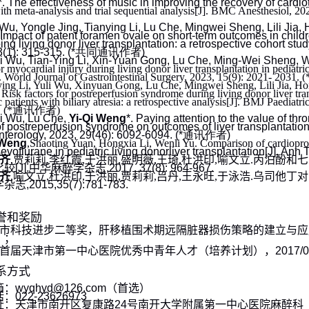
. The effectiveness of music in improving the recovery of cardi
th meta-analysis and trial sequential analysis
[J]. BMC Anesthesiol, 202
 Wu, Yongle Jing, Tianying Li, Lu Che, Mingwei Sheng, Lili Jia,
 Impact of patent foramen ovale on short-term outcomes in childr
ng living donor liver transplantation: a retrospective cohort stu
(1): 315-315. (*
共同通讯作者
)
i Wu, Tian-Ying Li, Xin-Yuan Gong, Lu Che, Ming-Wei Sheng, 
or myocardial injury during living donor liver transplantation in pediatri
]. World Journal of Gastrointestinal Surgery, 2023, 15(9): 2021- 2031. (
ying Li, Yuli Wu, Xinyuan Gong, Lu Che, Mingwei Sheng, Lili Jia, Ho
 Risk factors for postreperfusion syndrome during living donor liver tra
c patients with biliary atresia: a retrospective analysis
[J]. BMJ Paediatri
.
(*
通讯作者
)
i Wu, Lu Che,
Yi-Qi Weng
*. Paying attention to the value of t
f postreperfusion syndrome on outcomes of liver transplantatio
terology, 2023, 29(46): 6092-6094. (*
通讯作者
)
Weng
,
Shaoting Yuan, Hongxia Li, Wenli Yu. Comparison of cardioprot
evoflurane in pediatric living donorliver transplantation
[J]. Ann 
齐
,
贾莉莉
,
李红霞
,
于洪丽
,
盛明薇
,
王琦
,
杜洪印
,
喻文立
.
丙泊酚和七
比较
[J].
中华麻醉学杂志
,2017, 37(8): 964-967.
齐
,
喻文立
,
杜洪印
,
于洪丽
,
贾莉莉
,
吕丹
,
王永旺
,
于泳浩
.
乌司他丁对
学杂志
,2015,35(7):781-783.
誉和奖励
市科技进步二等奖，肝移植围术期远隔脏器损伤策略的建立与应
）；
首届天津市第一中心医院优秀中青年人才（培养计划），
2017/0
系方式
箱：
wyqhyd@126.com
（首选）
话：
022-23626973
址：天津市南开区复康路
24
号南开大学附属第一中心医院麻醉科