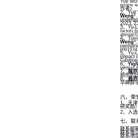
Yuli Wu*
review wi
作者
)
2
、
Yuli
Weng
*.
undergoi
2023, 23
3
、
Yu-L
factors f
atresia
[J
4
、
Tian
Weng
*.
paediatri
e001934
5
、
Yu-L
impact o
Gastroen
6
、
Yiqi
versus s
7
、
翁亦
损伤的
8
、
翁亦
华麻醉
六、荣
1
、天津
研奖励
2
、入选
七、联
联系邮
联系电
联系地