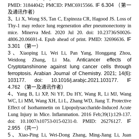
PMID: 31844042; PMCID: PMC6915566.
IF 6.304
（第一
及通讯作者）
3
、
Li X, Wong SS, Tan C, Espinoza CR, Hagood JS. Loss of
Thy-1 may reduce lung regeneration after pneumonectomy in
mice. Minerva Med. 2020 Jul 20. doi: 10.23736/S0026-
4806.20.06691-4. Epub ahead of print. PMID: 32696636.
IF
3.301
（第一）
3
、
Xiaoping Li, Wei Li, Pan Yang
,
Honggang Zhou,
Weidong Zhang
,
Li Ma
. Anticancer effects of
Cryptotanshinone against lung cancer cells through
ferroptosis. Arabian Journal of Chemistry. 2021; 14(6):
103177. doi: 10.1016/j.arabjc.2021.103177. IF
4.762
（第一及通讯作者）
4
、
Yang B, Li XP, Ni YF, Du HY, Wang R, Li MJ, Wang
WC, Li MM, Wang XH, Li L, Zhang WD, Jiang T. Protective
Effect of Isorhamnetin on Lipopolysaccharide-Induced Acute
Lung Injury in Mice. Inflammation. 2016 Feb;39(1):129-137.
doi: 10.1007/s10753-015-0231-0. PMID: 26276127.
IF
2.955
（共一）
5
、
Xiao-Ping Li, Wei-Dong Zhang
,
Ming-Jiang Li, Juan