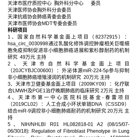
天津市医疗质控中心 胸外科分中心 委员
天津医师协会
胸外科分会
委员
天津抗癌协会
肺癌青委会
委员
天津市医师协会
MDT
专委会
委员
科研项目
1
、国家自然科学基金面上项目（
82372915
）：
hsa_circ_0030998
通过乳酸化修饰调控肿瘤相关巨噬细
胞免疫抑制促进非小细胞肺癌进展和紫杉醇耐药的机制
研究
49
万元 主持
2
、天津市自然科学基金面上项目
（
20JCYBJC00600
）：外泌体源
miR-224-5p
参与抑制
非小细胞肺癌增殖浸润的机制研究
20
万元 主持
3
、天津市卫健委基金面上项目（
2009KY09
）：化疗联
合
LMWH
及
PGE1
治疗晚期肺癌的临床研究
2
万元 主持
4
、天津市第一中心医院科技基金
-
春蕾项目
（
2019CL02
）：人工合成小环状单链
DNA
（
CSSD9
）
结合
miR-9
调控非小细胞肺癌耐药的机制研究
20
万元 主
持
5
、
NIH/NHLBI R01 HL082818-01 A2 (08/15/07-
06/30/18): Regulation of Fibroblast Phenotype in Lung