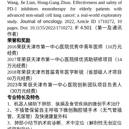
Wang, Jie Lian, Hong-Gang Zhou
.
Effectiveness and safety of
PD-1 inhibitors monotherapy for elderly patients with
advanced non-small cell lung cancer: a real-world exploratory
study
. Journal of oncology.
2022, Article ID 1710272, 10
pages
.
Doi
:
10.1155/2022/1710272
. IF 4.501
（第一及通讯
作者）
荣誉和奖励
2016
荣获天津市第一中心医院优秀中青年医师（
10
万元
经费）
2017
年荣获天津市第一中心医院择优资助研修项目（
14
万元经费）
2018
年荣获天津市首届青年医学新锐（省部级人才项目
60
万元经费）
2023
年荣获天津市第一中心医院创新团队项目负责人
（
30
万元
经费
）
专业特长及特色
1
、机器人辅助下肺部、纵膈及食管疾病的微创手术治疗
2
、不插管保留自主呼吸下微创胸腔
镜
手术（无气管插
管、无尿管）及快速康复外科
3
、肺部小结节的术前诊断、术中定位（解剖性无创定位