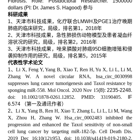
Fibrosis. Role: Postdoctoral Researcher. 1500000
dollars (PI: Dr. James S. Hagood)
参与
科研成果
1
、天津市科技成果，化疗联合
LMWH
及
PGE1
治疗晚期
肺癌的临床研究，局级，排名第
1
，
2018
年
2
、天津市科技成果，急性肺损伤动物模型及患者凝血纤
溶状况的研究，局级，排名第
2
，
2016
年
3
、天津市科技成果，唑来膦酸对肺癌
95D
细胞增殖和侵
袭抑制作用的研究，局级，排名第
5
，
2015
年
代表性学术论文
1
、
Li X, Feng Y, Yang B, Xiao T, Ren H, Yu X, Li L, Li M,
Zhang W. A novel circular RNA, hsa_circ_0030998
suppresses lung cancer tumorigenesis and Taxol resistance by
sponging miR-558. Mol Oncol. 2020 Nov 15
(8): 2235-2248
.
doi: 10.1002/1878-0261.12852. PMID: 33190405.
IF
6.574
（第一及通讯作者）
2
、
Li X, Yang B, Ren H, Xiao T, Zhang L, Li L, Li M, Wang
X, Zhou H, Zhang W. Hsa_circ_0002483 inhibited the
progression and enhanced the Taxol sensitivity of non-small
cell lung cancer by targeting miR-182-5p. Cell Death Dis.
2019 Dec 16;10(12):953. doi: 10.1038/s41419-019-2180-2.