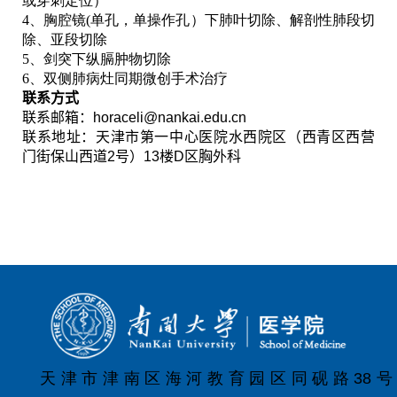
或穿刺定位）
4
、胸腔镜
(
单孔，单操作孔）下肺叶切除、解剖性肺段切
除、亚段切除
5
、剑突下纵膈肿物切除
6
、双侧肺病灶同期微创手术治疗
联系方式
联系邮箱：
horaceli@nankai.edu.cn
联系地址：天津市
第一中心医院水西院区（西青区西营
门街保山西道
2
号）
13
楼
D
区
胸外科
天津市津南区海河教育园区同砚路38号