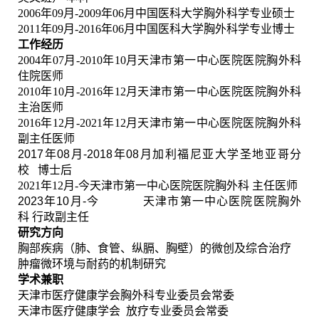
2006
年
09
月
-2009
年
06
月中国医科大学胸外科学专业
硕士
2011
年
09
月
-2016
年
06
月中国医科大学胸外科学专业
博士
工作经历
2004
年
07
月
-2010
年
10
月
天津市第一中心医院医院胸外科
住院医师
2010
年
10
月
-2016
年
12
月
天津市第一中心医院医院胸外科
主治医师
2016
年
12
月
-2021
年
12
月
天津市第一中心医院医院胸外科
副主任医师
2017
年
08
月
-2018
年
08
月
加利福尼亚大学圣地亚哥分
校
博士后
2021
年
12
月
-
今
天津市第一中心医院医院胸外科 主任医师
2023
年
10
月
-
今
天津市第一中心医院医院胸外
科
行政副主任
研究方向
胸部疾病（肺、食管、纵膈、胸壁）的
微创及综合治疗
肿瘤微环境与耐药的机制研究
学术兼职
天津市医疗健康学会
胸外科专业委员会
常委
天津市医疗健康学会
放疗
专业委员会
常委