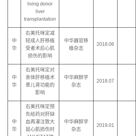
living donor
liver
transplantation
右美托咪定减
中
轻成人肝移植
中华器官移
2018.06
华
受者术后心肌
植杂志
损伤的影响
右美托咪定对
中
亲体肝移植术
中华麻醉学
2018.07
华
患儿肾功能的
杂志
影响
右美托咪定预
先给药对肝缺
中
血再灌注致大
中华麻醉学
2019.01
华
鼠心肌损伤时
杂志