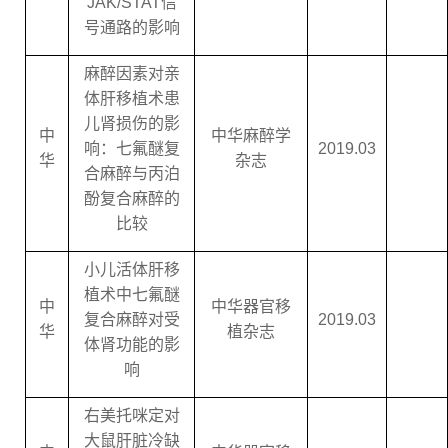
JAK/STAT
信
号通路的影响
麻醉因素对亲
体肝移植术患
儿肾损伤的影
中
中华麻醉学
响：七氟醚复
2019.03
华
杂志
合麻醉与丙泊
酚复合麻醉的
比较
小儿活体肝移
植术中七氟醚
中
中华器官移
复合麻醉对受
2019.03
华
植杂志
体肾功能的影
响
右美托咪定对
大鼠肝脏冷缺