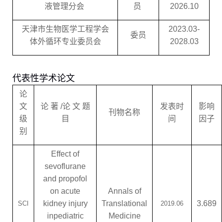
液管理分会
员
2026.10
天津市生物医学工程学会
2023.
0
3-
委员
体外循环专业委员会
2028.
0
3
代表性
学术论文
论
文
论 著
/
论 文 题
发表时
影响
刊物名称
级
目
间
因子
别
Effect of
sevoflurane
and propofol
on acute
Annals of
kidney injury
Translational
3.689
SCI
2019.06
inpediatric
Medicine