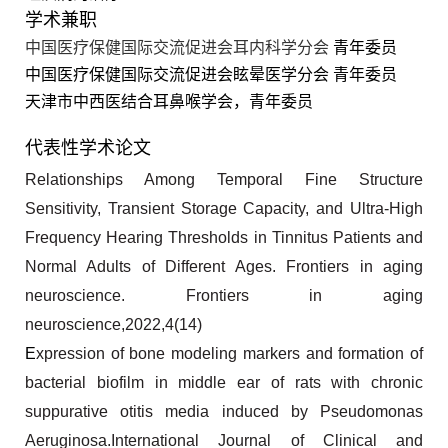
学术兼职
中国医疗保健国际交流促进会耳内科学分会
青年委员
中国医疗保健国际交流促进会眩晕医学分会
青年委员
天津市中西医结合耳鼻喉学会，青年委员
代表性学术论文
Relationships Among Temporal Fine
Structure
Sensitivity, Transient
Storage Capacity, and Ultra-High
Frequency Hearing Thresholds in
Tinnitus Patients and
Normal Adults
of Different Ages.
Frontiers in aging
neuroscience.
Frontiers in aging
neuroscience,2022,4(14)
E
xpression of bone modeling markers and formation of
bacterial biofilm in middle ear of rats with chronic
suppurative otitis media induced by Pseudomonas
Aeruginosa.International Journal of Clinical and