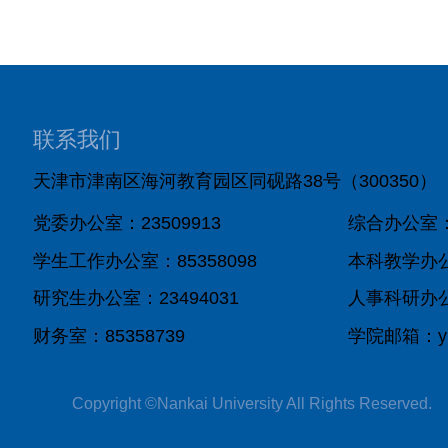
联系我们
天津市津南区海河教育园区同砚路38号（300350）
党委办公室：23509913
综合办公室：8
学生工作办公室：85358098
本科教学办公室
研究生办公室：23494031
人事科研办公室
财务室：85358739
学院邮箱：yixu
Copyright ©Nankai University All Rights Reserved.