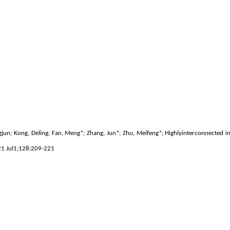
gjun; Kong, Deling; Fan, Meng*; Zhang, Jun*; Zhu, Meifeng*; Highlyinterconnected i
021 Jul1;128:209-221