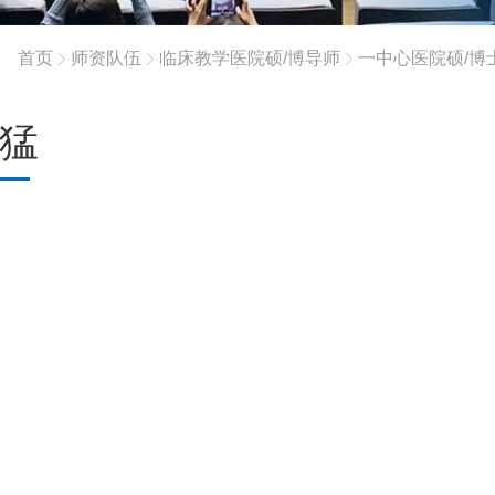
首页
师资队伍
临床教学医院硕/博导师
一中心医院硕/博
猛