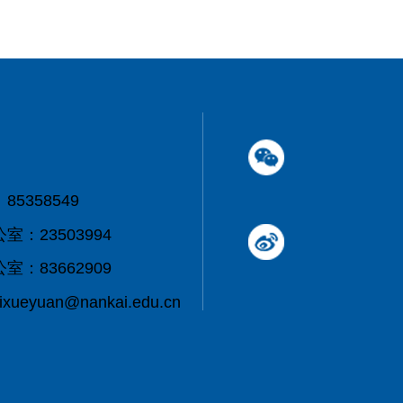
5358549
：23503994
：83662909
eyuan@nankai.edu.cn