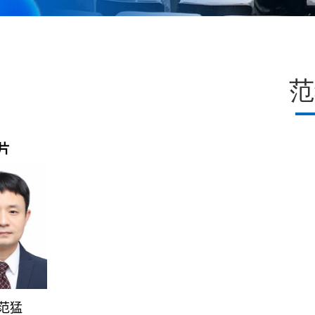
范
片
范猛