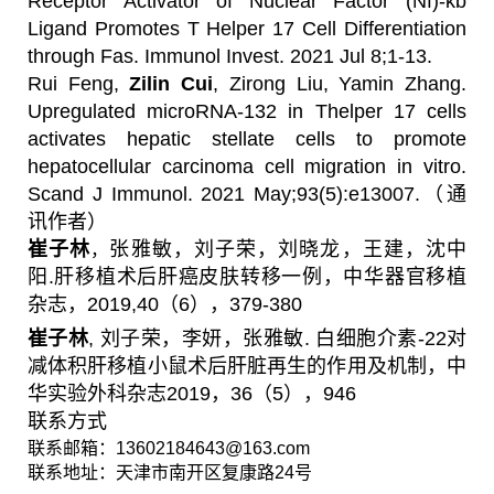
Receptor Activator of Nuclear Factor (Nf)-kb
Ligand Promotes T Helper 17 Cell
Differentiation
through Fas. Immunol Invest. 2021 Jul 8;1-13.
Rui Feng,
Zil
in Cui
, Zirong Liu, Yamin Zhang.
Upregulated microRNA-132 in Thelper 17 cells
activates hepatic stellate cells to promote
hepatocellular carcinoma cell migration in vitro.
Scand J Immunol. 2021 May;93(5):e13007.
（通
讯作者）
崔子林
张雅敏，刘子荣，刘晓龙，王建，沈中
，
阳
.
肝移植术后肝癌皮肤转移一例，中华器官移植
杂志，
2019,40
（
6
），
379-380
崔子林
,
刘子荣，李妍，张雅敏
.
白细胞介素
-22
对
减体积肝移植小鼠术后肝脏再生的作用及机制，中
华实验外科杂志
2019
，
36
（
5
），
946
联系方式
联系邮箱：
13602184643@163.com
联系地址：天津市南开区复康路
24
号