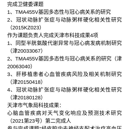
完成卫健委课题
1
、
TMA455V
基因多态性与冠心病关系的研究
2
、冠状动脉扩张症与动脉粥样硬化相关性研究
（
2015KZ023
）
作为课题负责人完成天津市科技成果
4
项
1
、同型半胱氨酸代谢异常与冠心病发病机制研究
（津
20033067
）
2
、
TMA455V
基因多态性与冠心病关系的研究（津
20063040
）
3
、肝移植患者心血管疾病风险及相关机制研究
（津
20150418
）
4
、冠状动脉扩张症与动脉粥样硬化相关性研究
（津
20180128
）
天津市气象局科技成果：
心脑血管疾病对天气变化响应及预测技术研究
（
2021
第
23
号）第二完成人
参与完成课题“经皮腔内去神经支配术治疗高血压