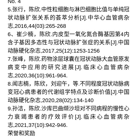
No. 4
5.
张行，陈欣
.
中性粒细胞与淋巴细胞比值与单纯冠
状动脉扩张关系的荟萃分析
[J].
中华心血管病杂
志
,2016,44(03):265-268
6
、崔少楠，陈欣
.
内皮型一氧化氮合酶基因第
4
内
含子基因多态性与冠状动脉扩张症的关系
[J].
中国
动脉硬化杂志
,2017,25(12):1253-1256
7.
张峰，陈欣
.
药物涂层球囊在冠状动脉大血管原发
病变中应用的研究进展
[J].
临床心血管病杂
志
,2020,36(10):961-964.
8.
闻志楠，陈欣，刘迎午，等
.
不同程度冠状动脉病
变冠心病患者的代谢组学特点及诊断价值
[J].
中国
动脉硬化杂志
,2020,28(02):134-140
9.
孙洁，陈欣
.
沙库巴曲缬沙坦对不同病程的慢性心
力衰竭患者的疗效评价
[J].
临床心血管病杂
志
,2021,37(10):942-946.
荣誉和奖励