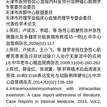
天津市医师协会心血管内科医师分会肿瘤心脏病学
专家委员会委员
天津市房颤中心联盟委员
天津市药理学会临床心血管药理学专委会委员
代表性学术论文
1.
陈欣，卢成志，李超，等
.
急性心肌梗死合并急性
胰腺炎及多器官功能衰竭抢救成功一例
[J].
中华心
血管病杂志
,2008(02):117
2.
陈欣，卢成志，王小飞，等
.
替罗非班在急性心肌
梗死患者急诊冠状动脉介入治疗无复流中的应用
[J].
中华老年心脑血管病杂志
,2009,11(04):260-262
3.
陈欣，薛金红，张淑翼，等
.
肝移植术后血清道夫
受体–
BⅠ
和
CD36
表达变化与动脉粥样硬化
[J].
中华
心血管病杂志
,2014,42(02):136-139
4.Intravenousleiomyomatosis with intracardiac
extension: A case report withreview of literature,
Case Reports in Internal Medicine, 2015, Vol.2,