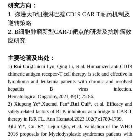
研究方向：
1.
弥漫大
B细胞淋巴瘤CD19 CAR-T耐药机制及
逆转策略
2.
B细胞肿瘤新型CAR-T靶点的研发及抗肿瘤效
应研究
主要论著及出处：
1)
Rui Cui
,
Cuicui Lyu, Qing Li, et al. Humanized anti‐CD19
chimeric antigen receptor‐T cell therapy is safe and effective in
lymphoma and leukemia patients with chronic and resolved
hepatitis B virus infection.
Hematological
Ongcoloy,2021,39(1):75-86.
2) Xiupeng Ye*,Xuemei Fan*,
Rui Cui
*, et al. Efficacy and
safety-related factors of BTK inhibitors as a bridge to CAR-T
therapy in R/R FL. Ann Hematol,2023,102(7):1789-1799.
3
)
Li Yi*, Cui R*, Tiejun Qin, et al. Validation of the WHO
2016 proposals for Myelodysplastic syndromes patients with