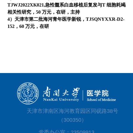
TJWJ2022XK021,
急性髓系白血移植后复发与
T
细胞耗竭
相关性研究，
50
万元，在研，主持
4）天津市第二批海河青年医学新锐，
TJSQNYXXR-D2-
152
，
6
0
万元，在研
天津市津南区海河教育园区同砚路38号
（300350）
党委办公室：23509913