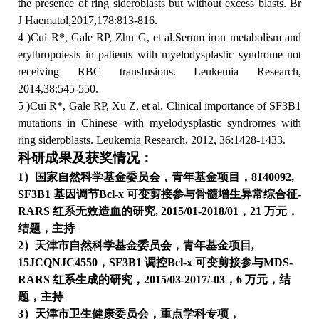
the presence of ring sideroblasts but without excess blasts. Br
J
Haematol,2017,178:813-816.
4
)
Cui R*, Gale RP, Zhu G, et al.Serum iron metabolism and
erythropoiesis in patients with myelodysplastic syndrome not
receiving RBC transfusions. Leukemia Research,
2014,38:545-550.
5
)
Cui R*, Gale RP, Xu Z, et al. Clinical importance of SF3B1
mutations in Chinese with myelodysplastic syndromes with
ring sideroblasts. Leukemia Research, 2012, 36:1428-1433.
科研成果及获奖情况：
1
）国家自然科学基金委员会，青年基金项目，
8140092,
SF3B1
基因调节
Bcl-x
可变剪接参与骨髓增生异常综合征
-
RARS
红系无效造血的研究
,
2015/01-2018/01
，
21
万元，
结题，主持
2
）天津市自然科学基金委员会，青年基金项目
,
15JCQNJC4550
，
SF3B1
调控
Bcl-x
可变剪接参与
MDS-
RARS
红系生成的研究，
2015/03-2017/-03
，
6
万元，结
题，主持
3
）天津市卫生健康委员会，重点学科专项，