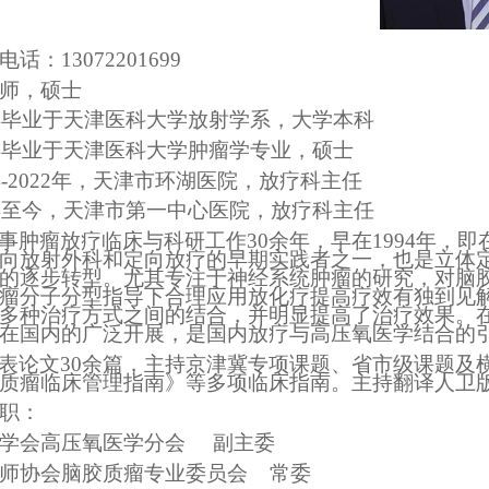
电话：
13072201699
师，硕士
3年毕业于天津医科大学放射学系，大学本科
3年毕业于天津医科大学肿瘤学专业，硕士
6年-2022年，天津市环湖医院，放疗科主任
2年至今，天津市第一中心医院，放疗科主任
事肿瘤放疗临床与科研工作
30余年，早在1994年
向放射外科和定向放疗的早期实践者之一，也是立体
的逐步转型。尤其专注于神经系统肿瘤的研究，对脑
瘤分子分型指导下合理应用放化疗提高疗效有独到见
多种治疗方式之间的结合，并明显提高了治疗效果。
在国内的广泛开展，是国内放疗与高压氧医学结合的
表论文
30余篇，主持京津冀专项课题、省市级课题及
质瘤临床管理指南》等多项临床指南。主持翻译人卫
职：
学会高压氧医学分会
副主委
师协会脑胶质瘤专业委员会
常委