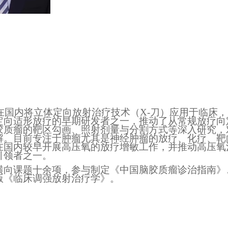
，即在国内将立体定向放射治疗技术（X-刀）应用于临床
定向适形放疗的早期研发者之一，推动了从常规放疗向
胶质瘤的靶区勾画、照射剂量与分割方式等深入研究，
解。目前专注于肿瘤尤其是神经肿瘤的放疗、化疗、靶
在国内较早开展高压氧的放疗增敏工作，并推动高压氧
引领者之一。
横向课题十余项，参与制定《中国脑胶质瘤诊治指南》
版《临床调强放射治疗学》。