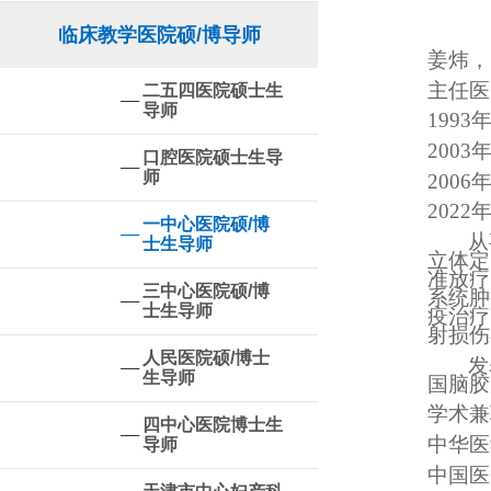
临床教学医院硕/博导师
姜炜，
主任医
二五四医院硕士生
导师
199
200
口腔医院硕士生导
师
200
202
一中心医院硕/博
从
士生导师
立体定
准放疗
三中心医院硕/博
系统肿
士生导师
疫治疗
射损伤
人民医院硕/博士
发
生导师
国脑胶
学术兼
四中心医院博士生
中华医
导师
中国医