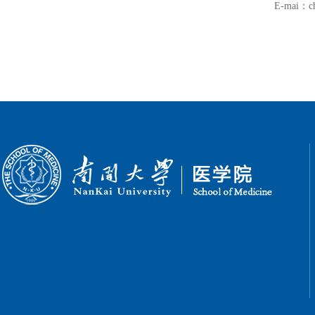
E-mai：ch