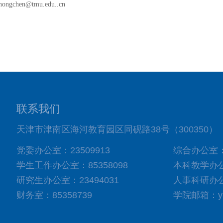
ongchen@tmu.edu..cn
联系我们
天津市津南区海河教育园区同砚路38号（300350）
党委办公室：23509913
综合办公室：8
学生工作办公室：85358098
本科教学办公室
研究生办公室：23494031
人事科研办公室
财务室：85358739
学院邮箱：yixu