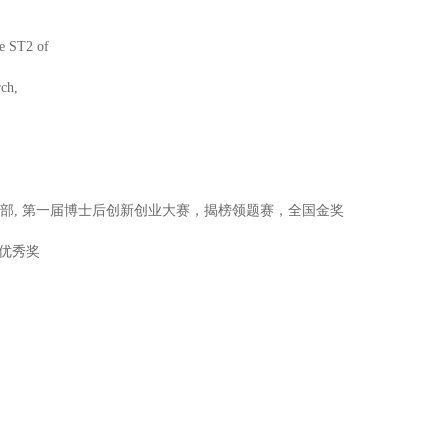
le ST2 of
rch,
障部, 第一届博士后创新创业大赛，揭榜领题赛，全国金奖
果优秀奖