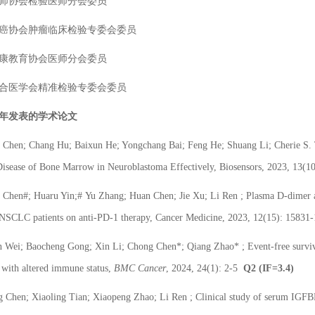
师协会检验医师分会委员
癌协会肿瘤临床检验专委会委员
康教育协会医师分会委员
合医学会精准检验专委会委员
年发表的学术论文
 Chen; Chang Hu; Baixun He; Yongchang Bai; Feng He; Shuang Li; Cherie S.
Disease of Bone Marrow in Neuroblastoma Effectively, Biosensors, 2023, 13(
 Chen
#
; Huaru Yin;
#
Yu Zhang; Huan Chen; Jie Xu; Li Ren ; Plasma D‐dimer and
NSCLC patients on anti‐PD‐1 therapy, Cancer Medicine, 2023, 12(15): 15831
 Wei; Baocheng Gong; Xin Li; Chong Chen*; Qiang Zhao* ; Event-free surviv
 with altered immune status,
BMC Cancer
, 2024, 24(1): 2-5
Q
2
(IF=
3
.
4
)
 Chen; Xiaoling Tian; Xiaopeng Zhao; Li Ren ; Clinical study of serum IGFBP7