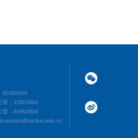
5358549
：23503994
：83662909
eyuan@nankai.edu.cn