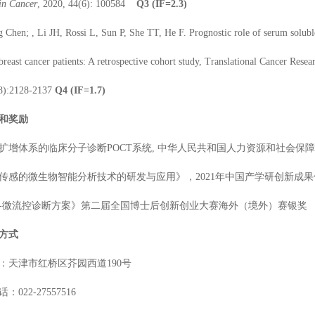
in Cancer
, 2020, 44(6): 100584
Q
3
(IF=
2.3
)
 Chen; , Li JH, Rossi L, Sun P, She TT, He F. Prognostic role of serum solub
reast cancer patients: A retrospective cohort study, Translational Cancer Resea
(8):2128-2137
Q
4
(IF=
1.7
)
和奖励
扩增体系的临床分子诊断
POCT系统, 中华人民共和国人力资源和社会保
传感的微生物智能分析技术的研发与应用》，
2021年中国产学研创新成
-微流控诊断方案》第二届全国博士后创新创业大赛海外（境外）赛银奖
方式
：天津市红桥区芥园西道
190号
话：
022-27557516