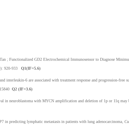
 Tan ; Functionalized GD2 Electrochemical Immunosensor to Diagnose Minim
10): 920-933
Q1(IF=5.6)
 interleukin‐6 are associated with treatment response and progression‐free su
-15840
Q
2
(IF=
3
.6)
al in neuroblastoma with MYCN amplification and deletion of 1p or 11q may 
 in predicting lymphatic metastasis in patients with lung adenocarcinoma,
Cu