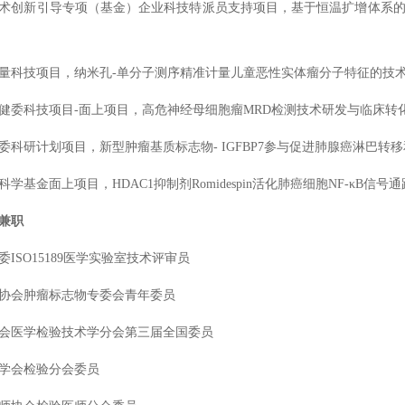
术创新引导专项（基金）企业科技特派员支持项目，基于恒温扩增体系
量科技项目
，纳米孔
-单分子测序精准计量儿童恶性实体瘤分子特征的技术研发，
健委科技项目
-面上项目，高危神经母细胞瘤MRD检测技术研发与临床转化，10
委科研计划项目，新型肿瘤基质标志物
- IGFBP7参与促进肺腺癌淋巴转移
科学基金面上项目，
HDAC1抑制剂Romidespin活化肺癌细胞NF-κB信
兼职
委
ISO15189医学实验室技术评审员
协会肿瘤标志物专委会青年委员
会医学检验技术学分会第三届全国委员
学会检验分会委员