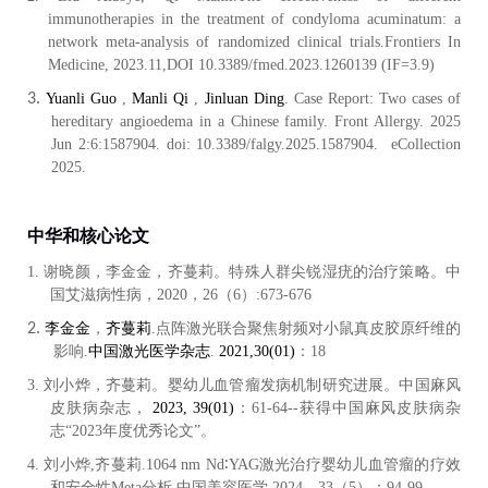
immunotherapies in the treatment of condyloma acuminatum: a
network meta-analysis of randomized clinical trials.Frontiers In
Medicine, 2023.11,DOI 10.3389/fmed.2023.1260139 (IF=3.9)
3.
Yuanli Guo
,
Manli Qi
,
Jinluan Ding
.
Case Report: Two cases of
hereditary angioedema in a Chinese family
.
Front Allergy. 2025
Jun 2:6:1587904. doi: 10.3389/falgy.2025.1587904.
eCollection
2025.
中华和核心论文
1.
谢晓颜，李金金，齐蔓莉。特殊人群尖锐湿疣的治疗策略。中
国艾滋病性病，
2020，26（6）:673-676
2.
李金金
，
齐蔓莉
.点阵激光联合聚焦射频对小鼠真皮胶原纤维的
影响.
中国激光医学杂志
.
2021,30(01)
：
18
3.
刘小烨，齐蔓莉。婴幼儿血管瘤发病机制研究进展。中国麻风
皮肤病杂志，
2023, 39(01)
：
61-64--获得中国麻风皮肤病杂
志“2023年度优秀论文”。
4.
刘小烨
,齐蔓莉.1064 nm Nd∶YAG激光治疗婴幼儿血管瘤的疗效
和安全性Meta分析.中国美容医学.2024，33（5）：94-99