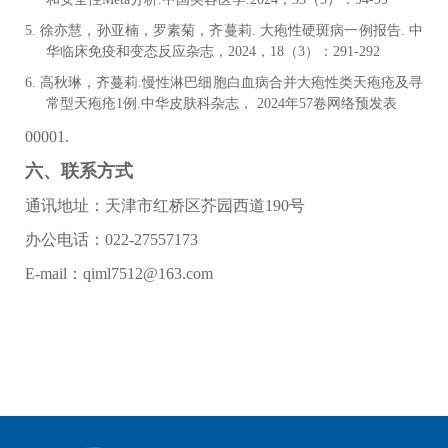
5.
徐亦慧，孙亚楠，罗素菊，齐蔓莉
. 大疱性硬斑病一例报告. 中
华临床免疫和变态反应杂志，2024，18（3）：291-292
6.
高秋琳，齐蔓莉
.慢性淋巴细胞白血病合并大疱性类天疱疮及寻
常型天疱疮1例.中华皮肤科杂志， 2024年57卷网络预发表
00001.
六、联系方式
通讯地址：天津市红桥区芥园西道
190号
办公电话：
022-27557173
E-mail：qiml7512@163.com